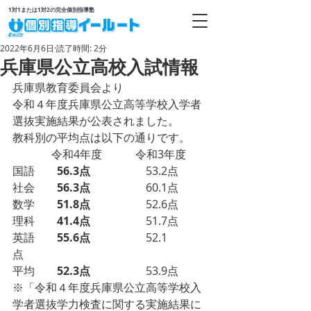
1対1または1対2の完全個別指導塾
2022年6月6日
読了時間: 2分
兵庫県公立高校入試情報
兵庫県教育委員会より 
令和４年度兵庫県公立高等学校入学者
選抜実施結果が公表されました。  
教科別の平均点は以下の通りです。 
　　　  令和4年度　　　令和3年度 
国語　　
56.3点
　　　　　53.2点 
社会　　
56.3点
　　　　　60.1点 
数学　　
51.8点
　　　　　52.6点 
理科　　
41.4点　
　　　　51.7点 
英語　　
55.6点
　　　　　52.1
点　　　 
平均　　
52.3点
　　　　　53.9点 
※「令和４年度兵庫県公立高等学校入
学者選抜学力検査に関する実施結果に