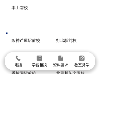
本山南校
芦屋市
阪神芦屋駅前校
打出駅前校
西宮市
電話
学習相談
資料請求
教室見学
香櫨園駅前校
北夙川苦楽園校
甲子園口駅前校
西宮北口高木校
グループ校シグマ
​吹田本校・吹田SSTオアシスタウン校・阪急山
田校・千里山駅前校・豊津駅前校・豊中本校・
豊中緑丘校・東豊中泉丘校・曽根服部校・
緑地公園駅前校・箕面駅前校・箕面小野原校・
池田校・石橋校・千里丘校・茨木校・高槻校・
武庫之荘校・塚口校・三国宮原校