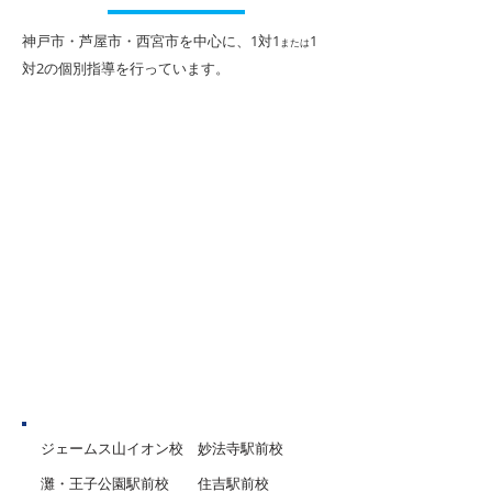
​神戸市・芦屋市・西宮市を中心に、1対1
1
または
対2
の個別指導を行っています。
勝負の夏がスタート！１
1学期期末テス
人１人に合わせた「イー
表！
ルートの夏期講習」
神戸市
ジェームス山イオン校
妙法寺駅前校
灘・王子公園駅前校
住吉駅前校