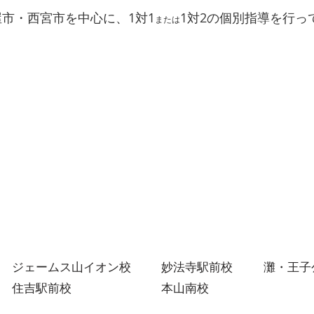
屋市・西宮市を中心に、1対1
1対2
の個別指導を行っ
または
1学
勝負の夏がスタート！１人１
人に合わせた「イールートの
夏期講習」
ジェームス山イオン校
妙法寺駅前校
灘・王子
住吉駅前校
本山南校