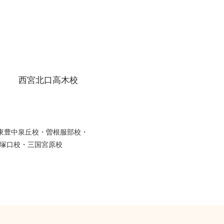
西宮北口高木校
・東豊中泉丘校・曽根服部校・
塚口校・三国宮原校