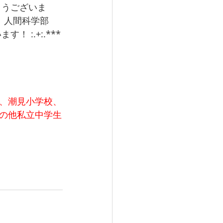
とうございま
　人間科学部　
:.+:.***
、潮見小学校、
の他私立中学生