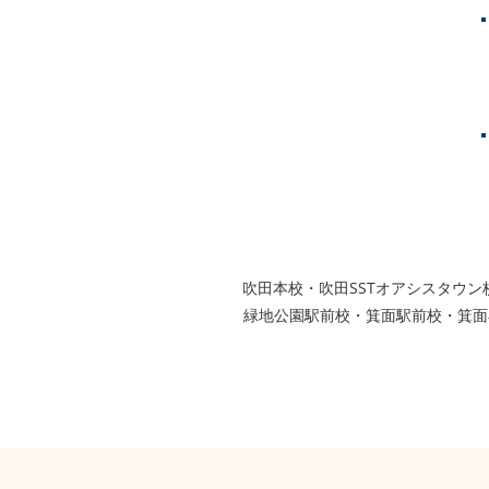
芦屋市
西宮市
グループ校シグマ
​吹田本校・吹田SSTオアシスタ
緑地公園駅前校・箕面駅前校・箕面