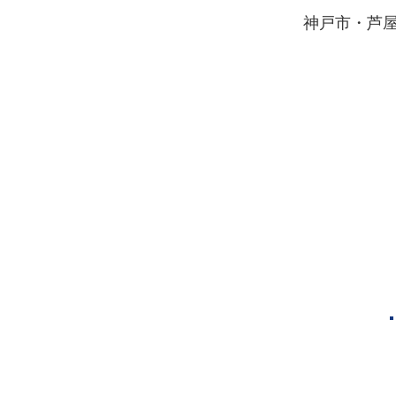
​神戸市・芦
夏休みを計画的に過ごす
3STEP学習法！
神戸市