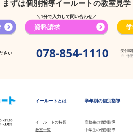
まずは個別指導イールートの教室見学
＼1分で入力して問い合わせ／
学
資料請求
学
→
078-854-1110
受付時間
ださい
※ 休
​イールートとは
学年別の個別指導
00〜21:00
イールートの特長
高校生の個別指導
日〜土曜日
教室一覧
中学生の個
別指導