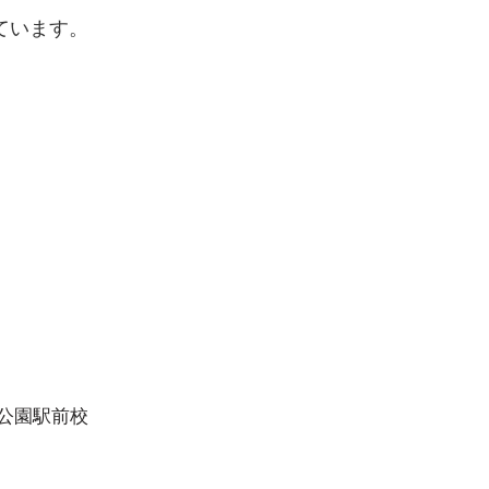
ています。
期期末テスト結果発表！
公園駅前校