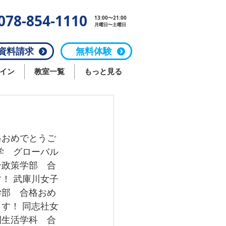
078-854-1110
13:00〜21:00
月曜日〜土曜日
料請求
無料体験
イン
教室一覧
もっと見る
格おめでとうご
学　グローバル
合政策学部　合
！ 武庫川女子
学部　合格おめ
す！ 同志社女
間生活学科　合