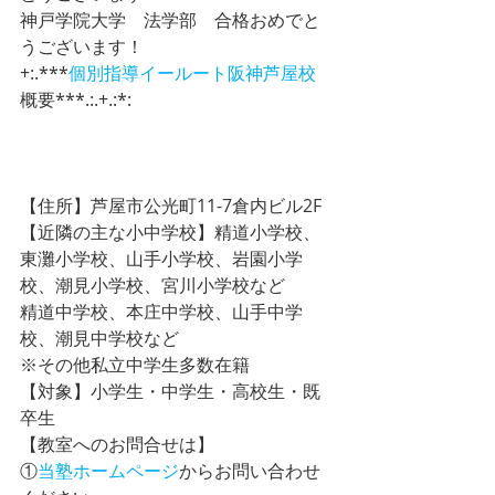
神戸学院大学　法学部　合格おめでと
うございます！ 
+:.***
個別指導イールート
阪神芦屋校
概要***.:.+.:*:
【住所】芦屋市公光町11-7倉内ビル2F
【近隣の主な小中学校】精道小学校、
東灘小学校、山手小学校、岩園小学
校、潮見小学校、宮川小学校など
精道中学校、本庄中学校、山手中学
校、潮見中学校など
※その他私立中学生多数在籍
【対象】小学生・中学生・高校生・既
卒生 
【教室へのお問合せは】
①
当塾ホームページ
からお問い合わせ