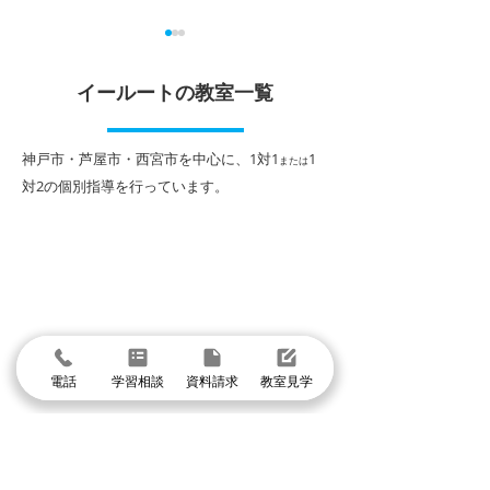
イールートの教室一覧
​神戸市・芦屋市・西宮市を中心に、1対1
1
または
対2
の個別指導を行っています。
勝負の夏がスタート！１
1学期期末テス
人１人に合わせた「イー
表！
ルートの夏期講習」
電話
学習相談
資料請求
教室見学