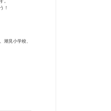
す。
う！
、潮見小学校、