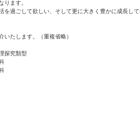
なります。
活を過ごして欲しい、そして更に大きく豊かに成長して
介いたします。（重複省略）
理探究類型
科
科