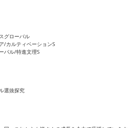
スグローバル
ア/カルティベーションS
ーバル/特進文理S
ル選抜探究