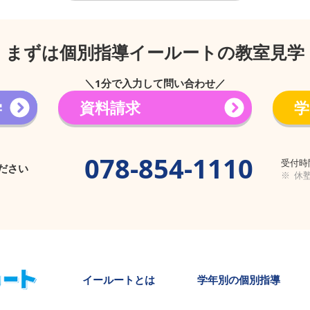
まずは個別指導イールートの教室見学
＼1分で入力して問い合わせ／
学
資料請求
学
→
078-854-1110
受付時間
ださい
※ 休
​イールートとは
学年別の個別指導