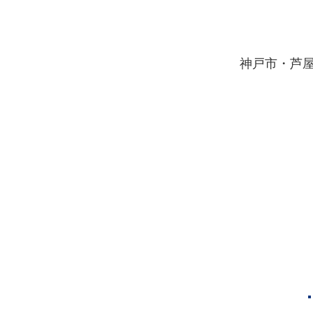
​神戸市・芦
夏休みを計画的に過ごす
3STEP学習法！