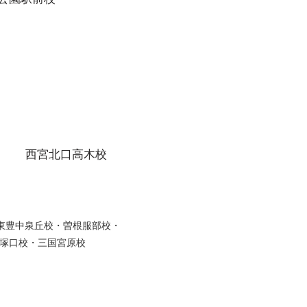
西宮北口高木校
・東豊中泉丘校・曽根服部校・
塚口校・三国宮原校