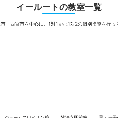
イールートの教室一覧
屋市・西宮市を中心に、1対1
1対2
の個別指導を行っ
または
1学
勝負の夏がスタート！１人１
人に合わせた「イールートの
夏期講習」
ジェームス山イオン校
妙法寺駅前校
灘・王子