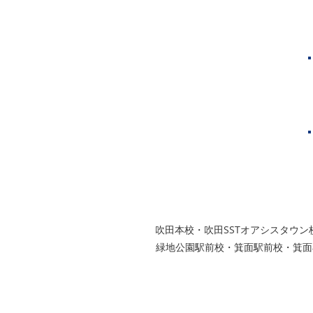
神戸市
芦屋市
西宮市
グループ校シグマ
​吹田本校・吹田SSTオアシスタ
緑地公園駅前校・箕面駅前校・箕面