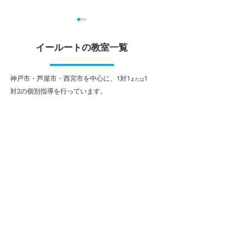
イールートの教室一覧
​神戸市・芦屋市・西宮市を中心に、1対1
1
または
対2
の個別指導を行っています。
勝負の夏がスタート！１
1学期期末テス
人１人に合わせた「イー
表！
ルートの夏期講習」