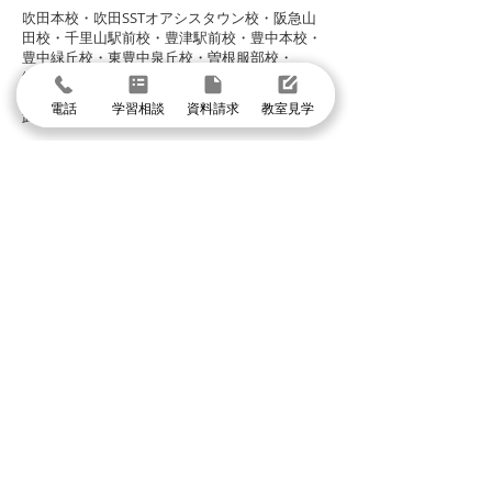
​吹田本校・吹田SSTオアシスタウン校・阪急山
田校・千里山駅前校・豊津駅前校・豊中本校・
豊中緑丘校・東豊中泉丘校・曽根服部校・
緑地公園駅前校・箕面駅前校・箕面小野原校・
池田校・石橋校・千里丘校・茨木校・高槻校・
電話
学習相談
資料請求
教室見学
武庫之荘校・塚口校・三国宮原校
体験授業に申し込む
まずは個別指導イールートの教室見学
＼1分で入力して問い合わせ／
体験授業・教室見学
資料請求
学習相談・個別相談