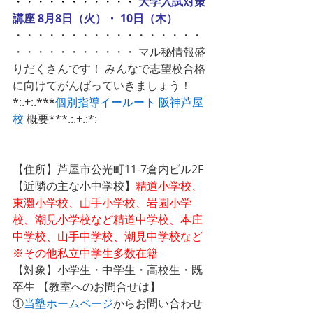
・・・・・・・・・・・
大学入試対策
講座 8月8日（火）・ 10日（木）
・・・・・・・・・・・・・・・・・
・・・・・・・・・・・ マル秘情報盛
りだくさんです！ みんなで志望校合格
に向けてがんばっていきましょう！ 
*:.+:.***
個別指導イールート 阪神芦屋
校
 概要***.:.+.:*:
【住所】芦屋市公光町11-7倉内ビル2F
【近隣の主な小中学校】
精道小学校、
東灘小学校、山手小学校、岩園小学
校、潮見小学校など精道中学校、本庄
中学校、山手中学校、潮見中学校など
※その他私立中学生多数在籍
【対象】小学生・中学生・高校生・既
卒生 【教室へのお問合せは】
①
当塾ホームページ
からお問い合わせ