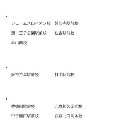
神戸市
ジェームス山イオン校
妙法寺駅前校
灘・王子公園駅前校
住吉駅前校
本山南校
芦屋市
阪神芦屋駅前校
打出駅前校
西宮市
香櫨園駅前校
北夙川苦楽園校
甲子園口駅前校
西宮北口高木校
グループ校シグマ