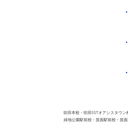
神戸市
芦屋市
西宮市
グループ校シグマ
​吹田本校・吹田SSTオアシスタ
緑地公園駅前校・箕面駅前校・箕面