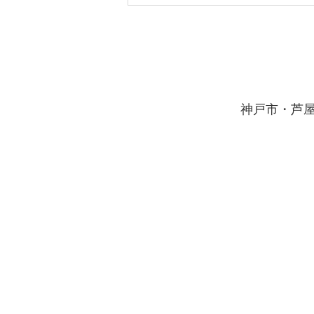
​神戸市・芦
夏休みを計画的に過ごす
3STEP学習法！