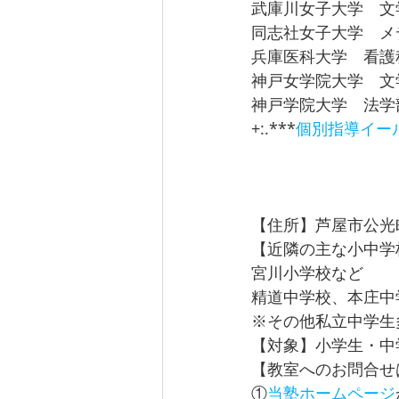
武庫川女子大学　文
同志社女子大学　メ
兵庫医科大学　看護
神戸女学院大学　文
神戸学院大学　法学
+:.***
個別指導イー
【住所】芦屋市公光町
【近隣の主な小中学
宮川小学校など
精道中学校、本庄中
※その他私立中学生
【対象】小学生・中
【教室へのお問合せ
①
当塾ホームページ