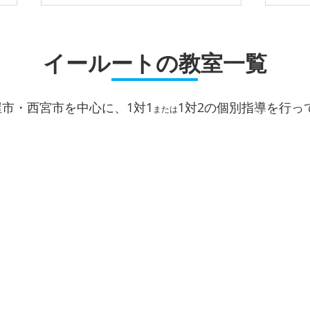
イールートの教室一覧
屋市・西宮市を中心に、1対1
1対2
の個別指導を行っ
または
1学
勝負の夏がスタート！１人１
人に合わせた「イールートの
夏期講習」