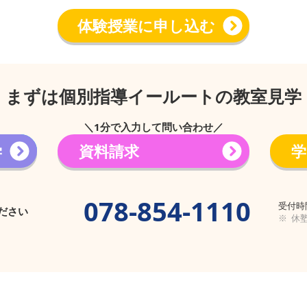
体験授業に申し込む
まずは個別指導イールートの教室見学
＼1分で入力して問い合わせ／
学
資料請求
学
→
078-854-1110
受付時間
ださい
※ 休