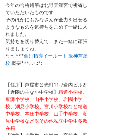
今年の合格鉛筆は北野天満宮で祈祷し
ていただいたものです！
そのほかにもみなさんが全力を出せる
ようなものを気持ちをこめて一緒に入
れました。
気持ちを切り替えて、また一緒に頑張
りましょうね。
*:.+:.***
個別指導イールート 阪神芦屋
校
 概要***.:.+.:*:
【住所】芦屋市公光町11-7倉内ビル2F
【近隣の主な小中学校】
精道小学校、
東灘小学校、山手小学校、岩園小学
校、潮見小学校、宮川小学校など精道
中学校、本庄中学校、山手中学校、潮
見中学校など※その他私立中学生多数
在籍