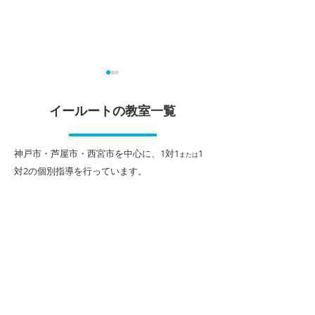
課題テスト・実力テスト
課題・実力テス
対策
イールートの教室一覧
8月に入り暑い日
ますが、夏休みも
塾では、お盆休みが終わると
ほどとなりました
いよいよ新学期の準備が始ま
​神戸市・芦屋市・西宮市を中心に、1対1
1
または
トの生徒の皆さん
ります。 教室の近隣の中学校
対2
の個別指導を行っています。
習で１学期の総復
では９月早々から実力テスト
野の克服、英語検
や課題テストが行われます。
格試験合格など、
夏休みの頑張りがどのように
目標に向かって一
実力に結びついているかチェ
組んでいくれてい
ックするいい機会ですので、
塾、妙法寺駅前校
今から約３週間しっかりと準
み明けにある２学
備をしてテストに臨みましょ
実力テストに向け
う。 個別指導イールート北夙
業を実施中です。
川・苦楽園教室では、以下の