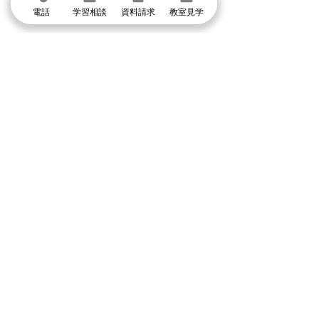
電話
学習相談
資料請求
教室見学
グループ校シグマ
​吹田本校・吹田SSTオアシスタウン校・阪急山
田校・千里山駅前校・豊津駅前校・豊中本校・
豊中緑丘校・東豊中泉丘校・曽根服部校・
緑地公園駅前校・箕面駅前校・箕面小野原校・
池田校・石橋校・千里丘校・茨木校・高槻校・
武庫之荘校・塚口校・三国宮原校
体験授業に申し込む
まずは個別指導イールートの教室見学
＼1分で入力して問い合わせ／
体験授業・教室見学
資料請求