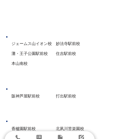
予定でテスト対策の勉強会を
行います。
神戸市
ジェームス山イオン校
妙法寺駅前校
灘・王子公園駅前校
住吉駅前校
本山南校
芦屋市
阪神芦屋駅前校
打出駅前校
西宮市
香櫨園駅前校
北夙川苦楽園校
甲子園口駅前校
西宮北口高木校