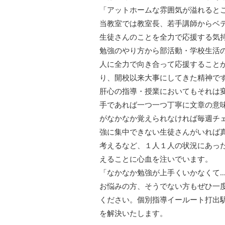
「アットホームな雰囲気が溢れると
当教室では教室長、若手講師からベ
生徒さんのことを全力で応援する気
勉強のやり方から部活動・学校生活
人に全力で向き合って応援すること
り、開校以来大事にしてきた精神で
肝心の指導・授業においてもそれは
手であれば一つ一つ丁寧に文章の意
がなかなか覚えられなければ毎週チ
強に集中できない生徒さんがいれば
考えるなど、１人１人の状況にあった
えることに心血を注いでいます。
「なかなか勉強が上手くいかなくて
お悩みの方、そうでない方もぜひ一
ください。個別指導イールート打出
を解決いたします。