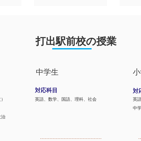
打出駅前校の授業
中学生
小
対応科目
対
文）
英語、数学、国語、理科、社会
英
）
​中
政治