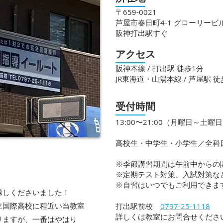
〒659-0021
芦屋市春日町4-1 グローリービル
阪神打出駅すぐ
アクセス
阪神本線 / 打出駅 徒歩1分
JR東海道・山陽本線 / 芦屋駅 徒
受付時間
13:00〜21:00（月曜日～土曜
高校生・中学生・小学生／全科
※季節講習期間は午前中からの
​※定期テスト対策、入試対策
​※自習はいつでもご利用できま
越しくださいました！
立国際高校に程近い当教室
打出駅前校​
0797-25-1118
​​詳しくは教室にお問合せくださ
りますが、一番はやはり