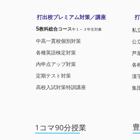
打出校プレミアム対策／講座
打
5
教科総合コース
中１～３年生対象
私
​中高一貫校個別対策
​
各種英語検定対策
芦
​内申点アップ対策
各
​定期テスト対策
漢
​高校入試対策特訓講座
集
​
1コマ90分授業