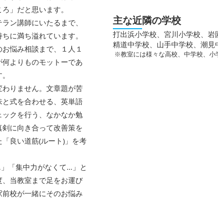
ころ」だと思います。
主な近隣の学校
テラン講師にいたるまで、
打出浜小学校、宮川小学校、岩
持ちに満ち溢れています。
精道中学校、山手中学校、潮見
のお悩み相談まで、１人１
※教室には様々な高校、中学校、小
が何よりものモットーであ
す。
変わりません。文章題が苦
味と式を合わせる、英単語
ェックを行う、なかなか勉
真剣に向き合って改善策を
「良い道筋(ルート)」を考
…」「集中力がなくて…」と
度、当教室まで足をお運び
駅前校が一緒にそのお悩み