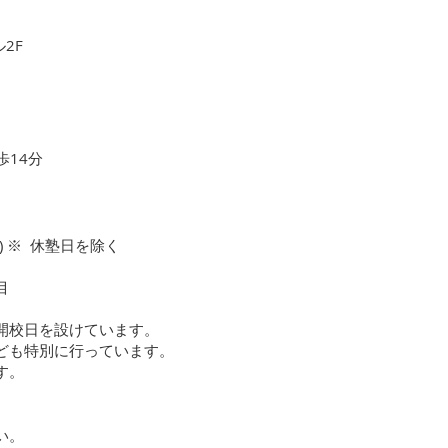
2F
歩14分
日) ※ 休塾日を除く
目
開校日を設けています。
なども特別に行っています。
す。
い。