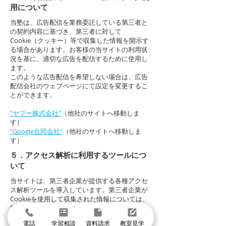
用について
当塾は、広告配信を業務委託している第三者と
の契約内容に基づき、第三者に対して
Cookie（クッキー）等で収集した情報を開示す
る場合があります。お客様の当サイトの利用状
況を基に、適切な広告を配信するために使用し
ます。
このような広告配信を希望しない場合は、広告
配信会社のウェブページにて設定を変更するこ
とができます。
"ヤフー株式会社"
（他社のサイトへ移動しま
す）
"Google合同会社"
（他社のサイトへ移動しま
す）
５．アクセス解析に利用するツールにつ
いて
当サイトは、第三者企業が提供する各種アクセ
ス解析ツールを導入しています。第三者企業が
Cookieを使用して収集された情報については、
第三者企業が定めるプライバシーポリシーに従
い管理されます。各解析ツールの規約・プライ
電話
学習相談
資料請求
教室見学