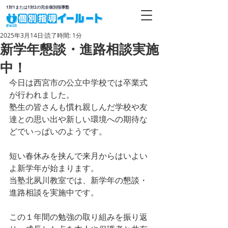
1対1または1対2の完全個別指導塾
2025年3月14日
読了時間: 1分
新学年懇談・進路相談実施
中！
今日は西宮市の公立中学校では卒業式
が行われました。
塾生の皆さんも慣れ親しんだ学校や友
達との思い出や新しい環境への期待な
どでいっぱいのようです。
短い春休みを挟んで来月からはいよい
よ新学年が始まります。
当塾北夙川教室では、新学年の懇談・
進路相談を実施中です。
この１年間の勉強の取り組みを振り返