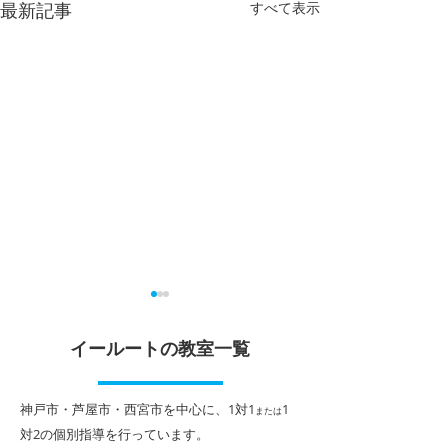
最新記事
すべて表示
夏休みのスタートが大切
2026年夏期講
中！
イールートの教室一覧
各学校の終業式が終わり、い
よいよ夏休みが始まります。
期末テストが終わ
夏休みに旅行や課外活動の計
がやってきます。
​神戸市・芦屋市・西宮市を中心に、1対1
1
または
画など楽しみなことも多いと
の夏期講習は、１
対2
の個別指導を行っています。
思いますが、勉強も計画的に
１対２個別指導に