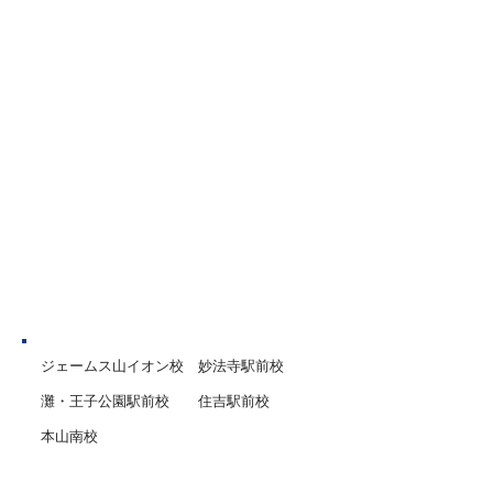
取り組み、長い休みをぜひ充
別カリキュラムで
実したものにしていただきた
１人１人に合わせ
いと思います。 今回は、夏休
ムで進めていきま
みがスタートする時期に特に
から１学期までの
意識してほしいポイントを一
や入試対策、英語
部ご紹介します。 １．規則正
試験対策など、１
しい生活を心がける 学校が休
性・学力・目標に
みだからといって夜ふかしを
講師陣が一丸とな
したり、寝坊をしたりという
サポートいたしま
ことのないよう、生活リズム
を
神戸市
ジェームス山イオン校
妙法寺駅前校
灘・王子公園駅前校
住吉駅前校
本山南校