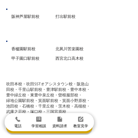
芦屋市
阪神芦屋駅前校
打出駅前校
西宮市
香櫨園駅前校
北夙川苦楽園校
甲子園口駅前校
西宮北口高木校
グループ校シグマ
​吹田本校・吹田SSTオアシスタウン校・阪急山
田校・千里山駅前校・豊津駅前校・豊中本校・
豊中緑丘校・東豊中泉丘校・曽根服部校・
緑地公園駅前校・箕面駅前校・箕面小野原校・
池田校・石橋校・千里丘校・茨木校・高槻校・
武庫之荘校・塚口校・三国宮原校
電話
学習相談
資料請求
教室見学
体験授業に申し込む