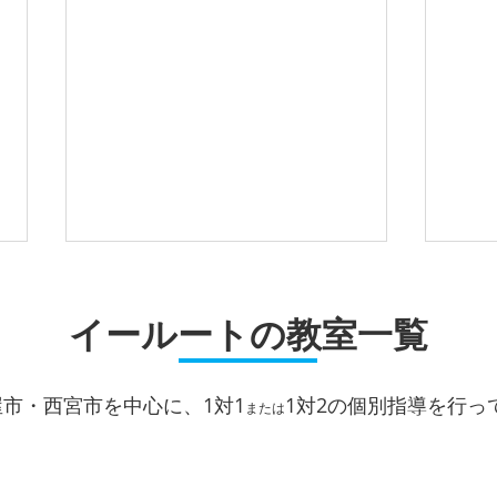
学習相談・進路相談実施中！
1学
会の
イールートの教室一覧
妙法寺駅前校では、１学期の期末
テストの対策の仕方、勉強の取り
妙法
組み方や進路の相談を行っていま
スト
屋市・西宮市を中心に、1対1
1対2
の個別指導を行っ
す。 大学入試、高校入試など
ます
または
年々方式も多様化していく中で、
いポ
学校での勉強の取り組み方も変化
心に
しています。 当塾では、こうし
す。