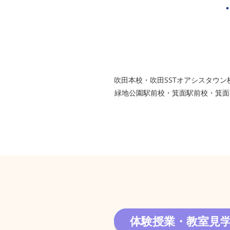
西宮市
グループ校シグマ
​吹田本校・吹田SSTオアシスタ
緑地公園駅前校・箕面駅前校・箕面
体験授業・教室見
体験授業・教室見学 