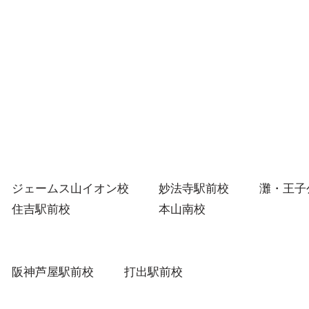
た変化に対応し、1人1人に合わ
です
せた指導方法や進路実現のための
トや
アドバイスを行っています。 塾
希望
生の皆さんが主体的に勉強に取り
連絡
組み、進路実現をしていけるよ
う、スタッフ・講師が一丸となっ
てサポートして
ジェームス山イオン校
妙法寺駅前校
灘・王子
住吉駅前校
本山南校
阪神芦屋駅前校
打出駅前校