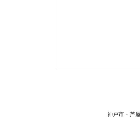
夏期講習お申込受付中！
妙法寺駅前校では、1対1または1
対2完全個別指導による夏期講習
のご相談を受付中です。 イール
​神戸市・芦
ートの夏期講習は、科目・回数選
択制でオーダーメイドカリキュラ
ムが可能！ 事前に個別面談にて
詳しい学力状況や目標などについ