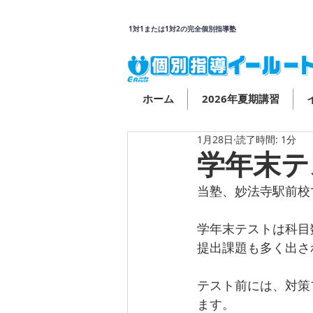
1対1または1対2の完全個別指導塾
ホーム
2026年夏期講習
1月28日
読了時間: 1分
学年末テ
当塾、妙法寺駅前校
学年末テストは科目
提出課題も多く出さ
テスト前には、対策
ます。