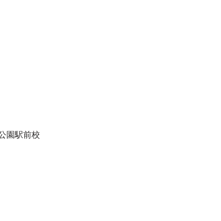
。 参加無料ですが、プリン
席の準備をするため、参加ご
の際は、教室スタッフまでご
ください。
公園駅前校