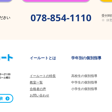
078-854-1110
受付時間
ださい
※ 休
​イールートとは
学年別の個別指導
00〜21:00
イールートの特長
高校生の個別指導
日〜土曜日
教室一覧
中学生の個
別指導
合格者の声
小学生の個別指導
​お問い合わせ​
験