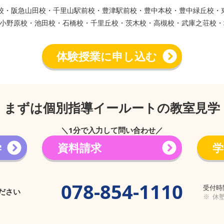
ウン校・阪急山田校・千里山駅前校・豊津駅前校・豊中本校・豊中緑丘校
小野原校・池田校・石橋校・千里丘校・茨木校・高槻校・武庫之荘校・
体験授業に申し込む
まずは個別指導イールートの教室見学
＼1分で入力して問い合わせ／
学
資料請求
学
→
078-854-1110
受付時間
ださい
※ 休