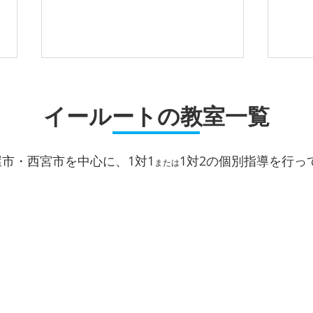
志望校合格に向かって、夏の
高校
計画を立てましょう
イールートの教室一覧
当塾
の皆
月が替われば、いよいよ夏休みが
間中
目前です。 期末テストが終わっ
屋市・西宮市を中心に、1対1
1対2
の個別指導を行っ
のテ
た生徒さんから、順次、しっかり
または
定に
とテストの振り返りを行ない、こ
見据
の夏に何をどのように取り組むの
て、
か、時間的なことを含めて学習計
す。
画を立てることが大切です。 ま
テス
た、受験生はもちろんのこと、高
いに
校１年生・高校２年生の皆さん
年生
も、しっかりと将来の進路を見据
せん
えて、オープンキャンパス参加
ふま