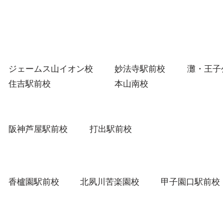
や、資格取得など、今こそ自分に
う個
とって必要な行動計画について考
えてほしいと思
ジェームス山イオン校
妙法寺駅前校
灘・王子
住吉駅前校
本山南校
阪神芦屋駅前校
打出駅前校
香櫨園駅前校
北夙川苦楽園校
甲子園口駅前校