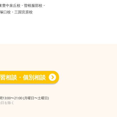
・東豊中泉丘校・曽根服部校・
塚口校・三国宮原校
習相談・個別相談
13:00〜21:00 (月曜日〜土曜日)
塾日を除く