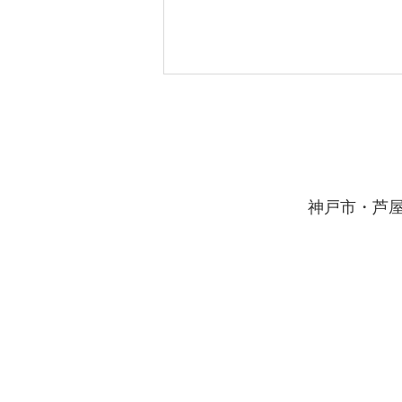
夏のラストスパート
8月7日の立秋は、暦の上では秋
の気配が立ち始める日と言われま
す。 まだまだ残暑厳しい毎日が
​神戸市・芦
続きそうですが、夏休みの終わり
が近づいていると感じている生徒
さんも多いのではないでしょう
か。 お盆明けからは、当塾、西
宮北口高木教室においても、夏の
ラストスパートをかけていきま
す。 それぞれの夏の目標をしっ
かり達成できるよう、計画に沿っ
て勉強を仕上げていきましょう。