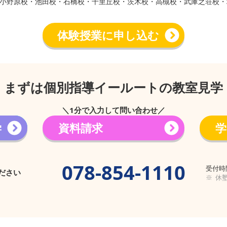
小野原校・池田校・石橋校・千里丘校・茨木校・高槻校・武庫之荘校・
体験授業に申し込む
まずは個別指導イールートの教室見学
＼1分で入力して問い合わせ／
学
資料請求
学
→
078-854-1110
受付時間
ださい
※ 休