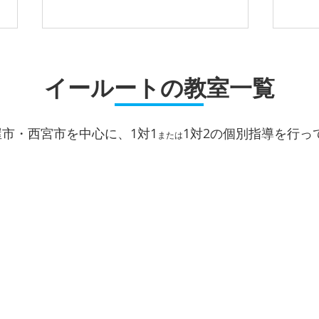
夏期講習受付中！
5教
イールートの教室一覧
当塾、本山南教室では、現在１対
当塾
１・１対２個別授業による夏期講
を志
習のお申込を受付中です。 受験
科総
屋市・西宮市を中心に、1対1
1対2
の個別指導を行っ
対策・苦手克服・今までの復習・
積み
または
２学期の予習など、ご要望に応じ
は、
て一人一人最適なカリキュラムを
会・
作成して実施してきます。 長い
進め
夏を計画に過ごし、２学期以降の
ズナ
成績アップに繋げていきましょ
年、
う。
す。
でお