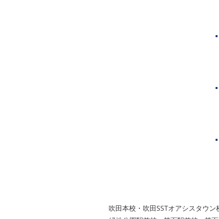
神戸市
芦屋市
西宮市
グループ校シグマ
​吹田本校・吹田SSTオアシスタ