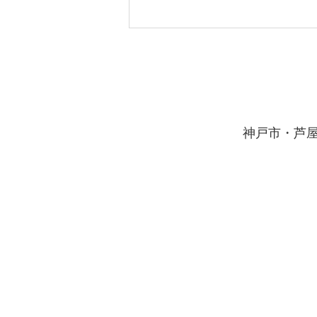
2学期の準備
夏休みも前半が終わりました。
学校の課題の進捗はどうでしょう
か。 お盆休みが過ぎるとあっと
​神戸市・芦
いう間に新学期が始まります。
学習計画の見直しをしっかりと行
い、ゴールに向かって着実に、自
分自身の課題をやりとげましょ
う。 当塾、本山南教室では、お
盆休み明けから本格的に課題・実
力テスト対策も行います。 ２学
期に良いスタートを切れるよう、
しっかり準備していきます。 一
緒に頑張りましょう！