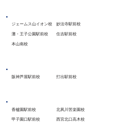
神戸市
ジェームス山イオン校
妙法寺駅前校
灘・王子公園駅前校
住吉駅前校
本山南校
芦屋市
阪神芦屋駅前校
打出駅前校
西宮市
香櫨園駅前校
北夙川苦楽園校
甲子園口駅前校
西宮北口高木校
グループ校シグマ