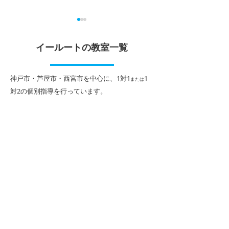
漢検（日本漢字能力検
定期テスト対策
定）2026年度第1回 受検
付中！
イールートの教室一覧
申込受付中
個別指導イールートは、漢検
個別指導イールー
の準会場です。 ※漢検は、公
中学・高校の中間
​神戸市・芦屋市・西宮市を中心に、1対1
1
または
益財団法人日本漢字能力検定
ト等に合わせた、
対2
の個別指導を行っています。
協会が実施する漢字検定試験
は１対２完全個別
です。 【第1回実施日時】6
定期テスト対策講
月27日(土) 12:00~13:00 【申
を受付中です！ 
込締切】5月27日(水) ※10級
ストの出題傾向、
～2級を受検できます。（準1
科目・単元等に応
級・1級は公開会場のみとな
座（90分授業×2
ります。）
込いただけます。