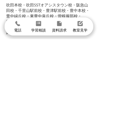
​吹田本校・吹田SSTオアシスタウン校・阪急山
田校・千里山駅前校・豊津駅前校・豊中本校・
豊中緑丘校・東豊中泉丘校・曽根服部校・
緑地公園駅前校・箕面駅前校・箕面小野原校・
池田校・石橋校・千里丘校・茨木校・高槻校・
電話
学習相談
資料請求
教室見学
武庫之荘校・塚口校・三国宮原校
体験授業に申し込む
まずは個別指導イールートの教室見学
＼1分で入力して問い合わせ／
体験授業・教室見学
資料請求
学習相談・個別相談