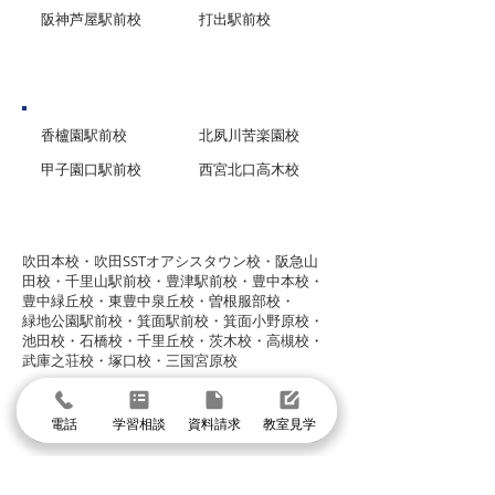
阪神芦屋駅前校
打出駅前校
西宮市
香櫨園駅前校
北夙川苦楽園校
甲子園口駅前校
西宮北口高木校
グループ校シグマ
​吹田本校・吹田SSTオアシスタウン校・阪急山
田校・千里山駅前校・豊津駅前校・豊中本校・
豊中緑丘校・東豊中泉丘校・曽根服部校・
緑地公園駅前校・箕面駅前校・箕面小野原校・
池田校・石橋校・千里丘校・茨木校・高槻校・
武庫之荘校・塚口校・三国宮原校
体験授業に申し込む
電話
学習相談
資料請求
教室見学