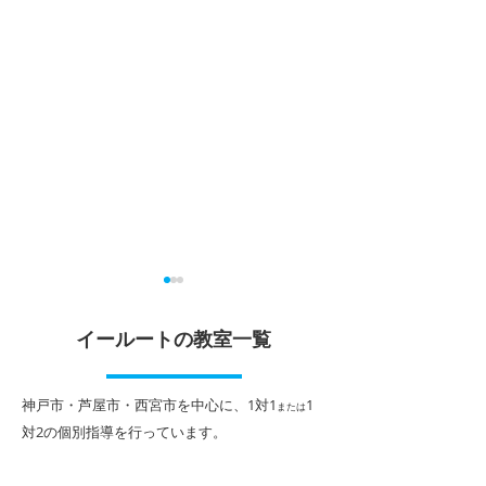
夏休みのスタートが大切
2026年夏期講
中！
イールートの教室一覧
各学校の終業式が終わり、い
よいよ夏休みが始まります。
期末テストが終わ
夏休みに旅行や課外活動の計
がやってきます。
​神戸市・芦屋市・西宮市を中心に、1対1
1
または
画など楽しみなことも多いと
の夏期講習は、１
対2
の個別指導を行っています。
思いますが、勉強も計画的に
１対２個別指導に
取り組み、長い休みをぜひ充
別カリキュラムで