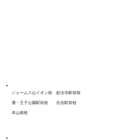
実したものにしていただきた
１人１人に合わせ
いと思います。 今回は、夏休
ムで進めていきま
みがスタートする時期に特に
から１学期までの
意識してほしいポイントを一
や入試対策、英語
部ご紹介します。 １．規則正
試験対策など、１
しい生活を心がける 学校が休
性・学力・目標に
みだからといって夜ふかしを
講師陣が一丸とな
したり、寝坊をしたりという
サポートいたしま
ことのないよう、生活リズム
を
神戸市
ジェームス山イオン校
妙法寺駅前校
灘・王子公園駅前校
住吉駅前校
本山南校
芦屋市