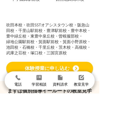
グループ校シグマ
​吹田本校・吹田SSTオアシスタウン校・阪急山
田校・千里山駅前校・豊津駅前校・豊中本校・
豊中緑丘校・東豊中泉丘校・曽根服部校・
緑地公園駅前校・箕面駅前校・箕面小野原校・
池田校・石橋校・千里丘校・茨木校・高槻校・
武庫之荘校・塚口校・三国宮原校
体験授業に申し込む
電話
学習相談
資料請求
教室見学
まずは個別指導イールートの教室見学
＼1分で入力して問い合わせ／
体験授業・教室見学
資料請求