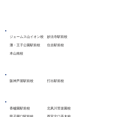
「もう絶対に間違
サポートいたします。
態まで仕上げます
神戸市
ジェームス山イオン校
妙法寺駅前校
灘・王子公園駅前校
住吉駅前校
本山南校
芦屋市
阪神芦屋駅前校
打出駅前校
西宮市
香櫨園駅前校
北夙川苦楽園校
甲子園口駅前校
西宮北口高木校