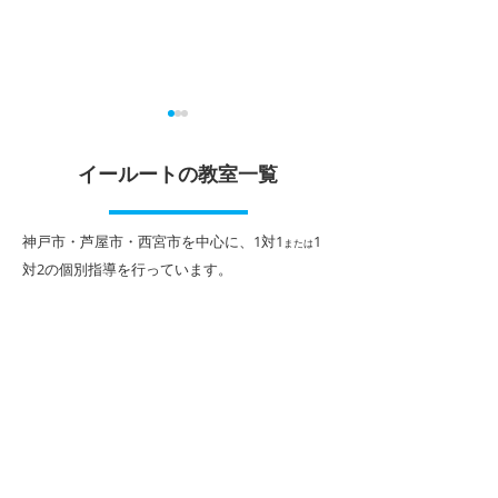
2026年夏期講習申込受付
定期テスト対策
中！
イールートの教室一覧
６月は中学校や高
テストが始まって
期末テストが終わると夏休み
スト対策は生徒さ
がやってきます。 北夙川教室
​神戸市・芦屋市・西宮市を中心に、1対1
1
または
学力状況に合わせ
の夏期講習は、１対１または
対2
の個別指導を行っています。
すが、次の3点は
１対２個別指導による完全個
お話することが多
別カリキュラムで、生徒さん
内容です。 ①学
１人１人に合わせたプログラ
「3回」繰り返す 
ムで進めていきます。 前学年
テスト期間開始の
から１学期までの弱点の強化
には終わらせて自
や入試対策、英語などの検定
見つけます。 2回
試験対策など、１人１人の個
えた問題だけを解
性・学力・目標に合わせて、
す。 3回目は、テ
講師陣が一丸となって指導・