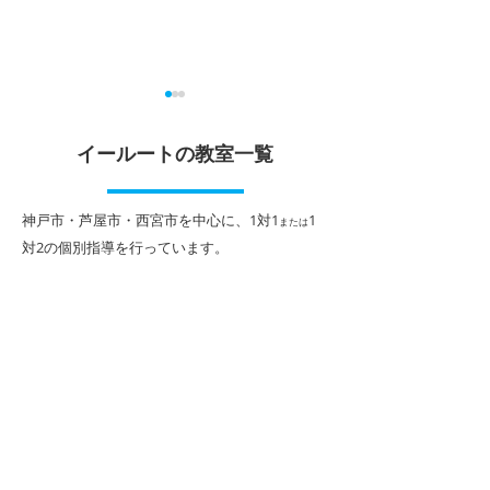
2026年夏期講習申込受付
定期テスト対策
中！
イールートの教室一覧
６月は中学校や高
テストが始まって
期末テストが終わると夏休み
スト対策は生徒さ
がやってきます。 北夙川教室
​神戸市・芦屋市・西宮市を中心に、1対1
1
または
学力状況に合わせ
の夏期講習は、１対１または
対2
の個別指導を行っています。
すが、次の3点は
１対２個別指導による完全個
お話することが多
別カリキュラムで、生徒さん
内容です。 ①学
１人１人に合わせたプログラ
「3回」繰り返す 
ムで進めていきます。 前学年
テスト期間開始の
から１学期までの弱点の強化
には終わらせて自
や入試対策、英語などの検定
見つけます。 2回
試験対策など、１人１人の個
えた問題だけを解
性・学力・目標に合わせて、
す。 3回目は、テ
講師陣が一丸となって指導・