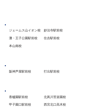
「もう絶対に間違
サポートいたします。
態まで仕上げます
神戸市
ジェームス山イオン校
妙法寺駅前校
灘・王子公園駅前校
住吉駅前校
本山南校
芦屋市
阪神芦屋駅前校
打出駅前校
西宮市
香櫨園駅前校
北夙川苦楽園校
甲子園口駅前校
西宮北口高木校