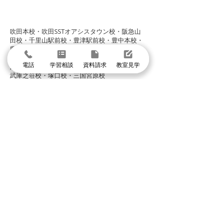
グループ校シグマ
​吹田本校・吹田SSTオアシスタウン校・阪急山
田校・千里山駅前校・豊津駅前校・豊中本校・
豊中緑丘校・東豊中泉丘校・曽根服部校・
緑地公園駅前校・箕面駅前校・箕面小野原校・
電話
学習相談
資料請求
教室見学
池田校・石橋校・千里丘校・茨木校・高槻校・
武庫之荘校・塚口校・三国宮原校
体験授業に申し込む
まずは個別指導イールートの教室見学
＼1分で入力して問い合わせ／
体験授業・教室見学
資料請求