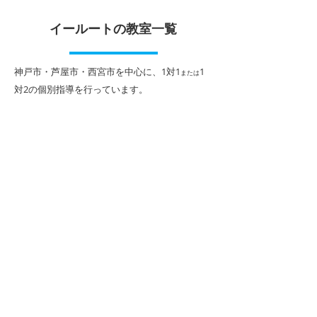
夏期講習お申込受付中！
学習計画を立て
イールートの教室一覧
イールートでは７月１日(水)
GWが終わり、学
～８月３１日(月)までの期間
本格的に進む中、
で夏期講習を行います。 １学
しいなと感じてく
​神戸市・芦屋市・西宮市を中心に、1対1
1
または
期までの総復習や、入試対
れません。 特に
対2
の個別指導を行っています。
策、英語資格の検定試験対策
中学１年生は、入
など、お子様ひとり一人に合
あっという間に１
わせた内容を決めていきま
ぎ、ようやく学校
す。 特に受験生にとって夏は
きた頃と思います
受験の天王山、この夏どのよ
は早くも中間テス
うに過ごすかで今後が大きく
来て、どうしたら
変わります。 甲子園口駅前校
らないという方も
では、それぞれの志望校に向
ます。 中学１年
けて、やるべき内容をご相談
ストはなくても６
しながらカリキュラムを組ん
期末テストがやっ
でいきます。
それぞれ、中学校
時の感
神戸市