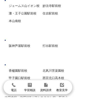
ジェームス山イオン校
妙法寺駅前校
灘・王子公園駅前校
住吉駅前校
本山南校
芦屋市
阪神芦屋駅前校
打出駅前校
西宮市
香櫨園駅前校
北夙川苦楽園校
甲子園口駅前校
西宮北口高木校
グループ校シグマ
電話
学習相談
資料請求
教室見学
​吹田本校・吹田SSTオアシスタウン校・阪急山
田校・千里山駅前校・豊津駅前校・豊中本校・