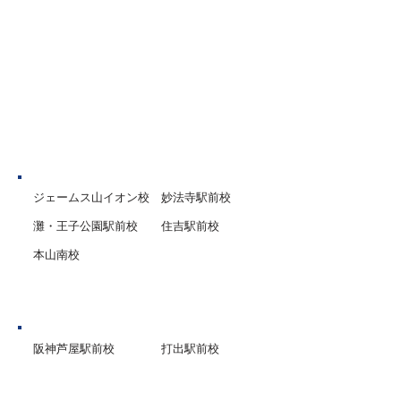
の嬉しい声がたくさん届いて
会 81点！ Aくん：
います。 その一部をご紹介さ
点！ ／ 英語 89点
せていただきます。 塩屋中3
82点！ Uくん： 数
年 Mくん 数学 98点！ 塩屋中
／ 国語 84点！ ／ 
3年 Sさん 理科 98点！ 塩屋中
点！ Gくん： 国語 
3年 Mくん 英語 97点！ 塩屋
中
神戸市
ジェームス山イオン校
妙法寺駅前校
灘・王子公園駅前校
住吉駅前校
本山南校
芦屋市
阪神芦屋駅前校
打出駅前校
西宮市