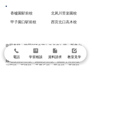
香櫨園駅前校
北夙川苦楽園校
甲子園口駅前校
西宮北口高木校
グループ校シグマ
​吹田本校・吹田SSTオアシスタウン校・阪急山
田校・千里山駅前校・豊津駅前校・豊中本校・
豊中緑丘校・東豊中泉丘校・曽根服部校・
電話
学習相談
資料請求
教室見学
緑地公園駅前校・箕面駅前校・箕面小野原校・
池田校・石橋校・千里丘校・茨木校・高槻校・
武庫之荘校・塚口校・三国宮原校
体験授業に申し込む
まずは個別指導イールートの教室見学
＼1分で入力して問い合わせ／
体験授業・教室見学