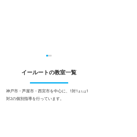
期末テスト成績UP！！&
実力テスト成績
夏期講習申込受付中！！
次回テスト勉強
イールートの教室一覧
らせ
いよいよ7月、教室では本格
教室では中学生・
的に夏期講習授業もスタート
ストの結果が続々
​神戸市・芦屋市・西宮市を中心に、1対1
1
または
し、生徒のみなさんがそれぞ
ているところです
対2
の個別指導を行っています。
れの目標に向かって先生方と
その中でも特に素
一緒に頑張っているところで
果を残してくれた
す。 また、中学生は続々と期
校3年生」の成果
末考査の成績が返却されてき
介いたします！ T
ています。 今回も成績アップ
95点！ ／ 数学 82