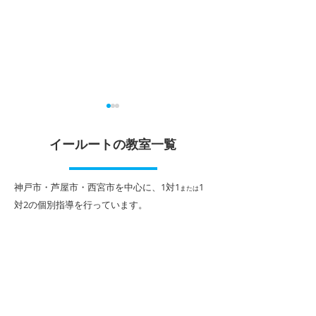
大学入学共通テスト
夏期講習お申込
イールートの教室一覧
7月1日、大学入学共通テスト
個別指導イールー
出願サイトが公開されまし
公園駅前校では、
た。 期日の直前に慌てること
お申込を受付中です
​神戸市・芦屋市・西宮市を中心に、1対1
1
または
のないよう、スケジュールを
までの外部受講早
対2
の個別指導を行っています。
含め、早目に確認し、ゆとり
で、 ☆夏期講習
を持って準備を進めましょ
10％オフ！ さら
う。 以下は、事前準備から、
に新規本科入塾同
出願・受験までの大まかな流
で、 ☆夏期講習9
れとなります。 出願等に係る
2）授業×4回無料
全ての手続（出願、出願内容
☆入塾金無料！ 
の登録や訂正、受験票の取
ト無料進呈！（規