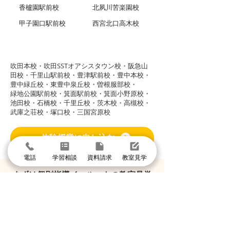
香櫨園駅前校
北夙川苦楽園校
甲子園口駅前校
西宮北口高木校
グループ校シグマ
​吹田本校・吹田SSTオアシスタウン校・阪急山
田校・千里山駅前校・豊津駅前校・豊中本校・
豊中緑丘校・東豊中泉丘校・曽根服部校・
緑地公園駅前校・箕面駅前校・箕面小野原校・
池田校・石橋校・千里丘校・茨木校・高槻校・
武庫之荘校・塚口校・三国宮原校
体験授業に申し込む
電話
学習相談
資料請求
教室見学
まずは個別指導イールートの教室見学
＼1分で入力して問い合わせ／
体験授業・教室見学