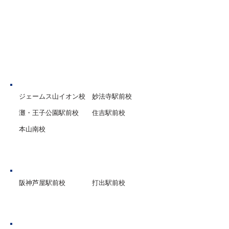
得、成績の閲覧等）は、大学
紹介入塾特典や兄
入学共通テスト出願サイト
特典！ などもご
（共通テスト出願サイト）の
マイページで行います。
神戸市
ジェームス山イオン校
妙法寺駅前校
灘・王子公園駅前校
住吉駅前校
本山南校
芦屋市
阪神芦屋駅前校
打出駅前校
西宮市