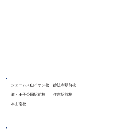
実したものにしていただきた
１人１人に合わせ
いと思います。 今回は、夏休
ムで進めていきま
みがスタートする時期に特に
から１学期までの
意識してほしいポイントを一
や入試対策、英語
部ご紹介します。 １．規則正
試験対策など、１
しい生活を心がける 学校が休
性・学力・目標に
みだからといって夜ふかしを
講師陣が一丸とな
したり、寝坊をしたりという
サポートいたしま
ことのないよう、生活リズム
を
神戸市
ジェームス山イオン校
妙法寺駅前校
灘・王子公園駅前校
住吉駅前校
本山南校
芦屋市