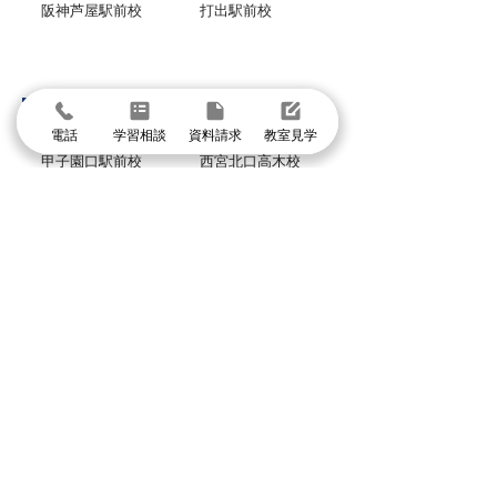
阪神芦屋駅前校
打出駅前校
西宮市
香櫨園駅前校
北夙川苦楽園校
電話
学習相談
資料請求
教室見学
甲子園口駅前校
西宮北口高木校
グループ校シグマ
​吹田本校・吹田SSTオアシスタウン校・阪急山
田校・千里山駅前校・豊津駅前校・豊中本校・
豊中緑丘校・東豊中泉丘校・曽根服部校・
緑地公園駅前校・箕面駅前校・箕面小野原校・
池田校・石橋校・千里丘校・茨木校・高槻校・
武庫之荘校・塚口校・三国宮原校
体験授業に申し込む
まずは個別指導イールートの教室見学