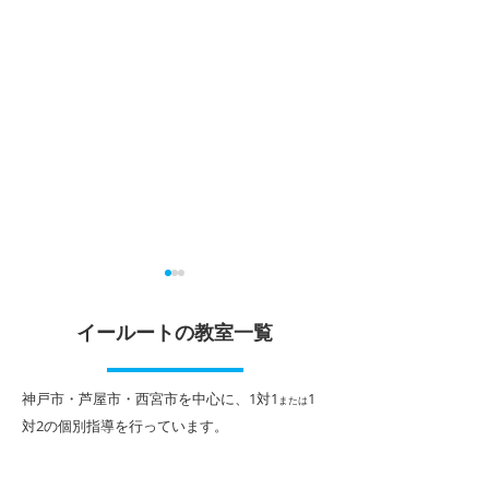
夏休みのスタートが大切
2026年夏期講
中！
イールートの教室一覧
各学校の終業式が終わり、い
よいよ夏休みが始まります。
期末テストが終わ
夏休みに旅行や課外活動の計
がやってきます。
​神戸市・芦屋市・西宮市を中心に、1対1
1
または
画など楽しみなことも多いと
の夏期講習は、１
対2
の個別指導を行っています。
思いますが、勉強も計画的に
１対２個別指導に
取り組み、長い休みをぜひ充
別カリキュラムで