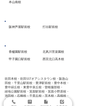
本山南校
芦屋市
阪神芦屋駅前校
打出駅前校
西宮市
香櫨園駅前校
北夙川苦楽園校
甲子園口駅前校
西宮北口高木校
グループ校シグマ
​吹田本校・吹田SSTオアシスタウン校・阪急山
田校・千里山駅前校・豊津駅前校・豊中本校・
豊中緑丘校・東豊中泉丘校・曽根服部校・
緑地公園駅前校・箕面駅前校・箕面小野原校・
池田校・石橋校・千里丘校・茨木校・高槻校・
武庫之荘校・塚口校・三国宮原校