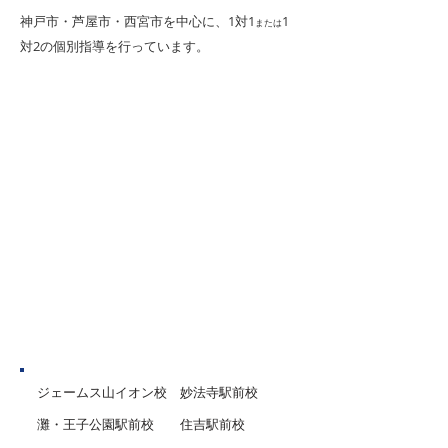
た。 期日の直前に慌てること
お申込を受付中です
​神戸市・芦屋市・西宮市を中心に、1対1
1
または
のないよう、スケジュールを
までの外部受講早
対2
の個別指導を行っています。
含め、早目に確認し、ゆとり
で、 ☆夏期講習
を持って準備を進めましょ
10％オフ！ さら
う。 以下は、事前準備から、
に新規本科入塾同
出願・受験までの大まかな流
で、 ☆夏期講習9
れとなります。 出願等に係る
2）授業×4回無料
全ての手続（出願、出願内容
☆入塾金無料！ 
の登録や訂正、受験票の取
ト無料進呈！（規
得、成績の閲覧等）は、大学
紹介入塾特典や兄
入学共通テスト出願サイト
特典！ などもご
（共通テスト出願サイト）の
マイページで行います。
神戸市
ジェームス山イオン校
妙法寺駅前校
灘・王子公園駅前校
住吉駅前校