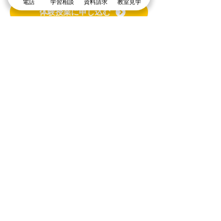
電話
学習相談
資料請求
教室見学
体験授業に申し込む
まずは個別指導イールートの教室見学
＼1分で入力して問い合わせ／
体験授業・教室見学
資料請求
学習相談・個別相談
お気軽に電話でお問い合わせください
078-854-1110
受付時間13:00〜21:00 (月曜日〜土曜日)
※ 休塾日を除く