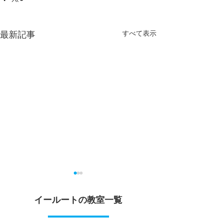
最新記事
すべて表示
大学入学共通テスト
夏期講習お申込
イールートの教室一覧
7月1日、大学入学共通テスト
個別指導イールー
出願サイトが公開されまし
公園駅前校では、