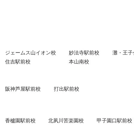
提案いたします。
組み
う、
てサ
ジェームス山イオン校
妙法寺駅前校
灘・王子
住吉駅前校
本山南校
阪神芦屋駅前校
打出駅前校
香櫨園駅前校
北夙川苦楽園校
甲子園口駅前校