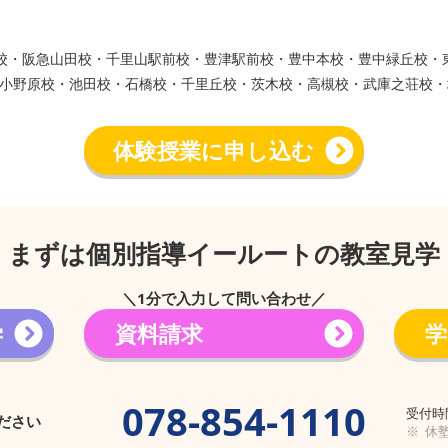
ウン校・阪急山田校・千里山駅前校・豊津駅前校・豊中本校・豊中緑丘校
小野原校・池田校・石橋校・千里丘校・茨木校・高槻校・武庫之荘校・
体験授業に申し込む
まずは個別指導イールートの教室見学
＼1分で入力して問い合わせ／
学
資料請求
学
→
078-854-1110
受付時間
ださい
※ 休