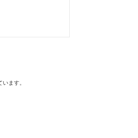
相談・進路相談実施中！
寺駅前校では、１学期の期末
トの対策の仕方、勉強の取り
方や進路の相談を行っていま
ています。
 大学入試、高校入試など
方式も多様化していく中で、
での勉強の取り組み方も変化
います。 当塾では、こうし
化に対応し、1人1人に合わ
指導方法や進路実現のための
バイスを行っています。 塾
皆さんが主体的に勉強に取り