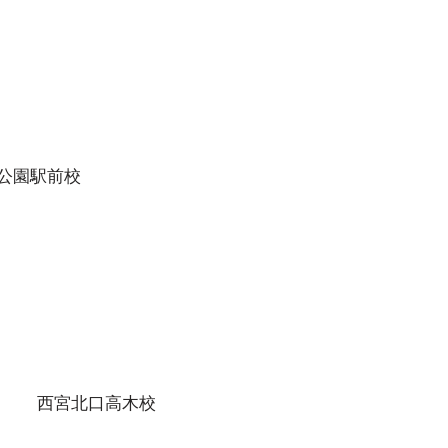
、進路実現をしていけるよ
スタッフ・講師が一丸となっ
ポートして
公園駅前校
西宮北口高木校