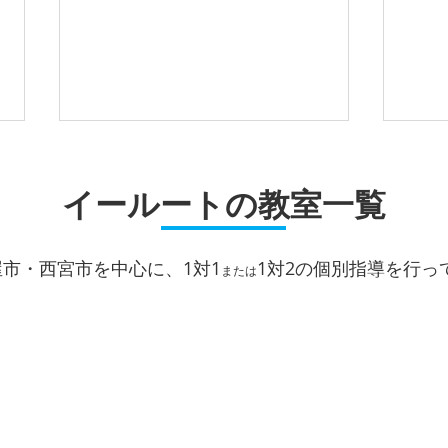
夏期講習お申込受付中！
学習
イールートの教室一覧
妙法寺駅前校では、1対1または1
妙法
対2完全個別指導による夏期講習
テス
のご相談を受付中です。 イール
組み
屋市・西宮市を中心に、1対1
1対2
の個別指導を行っ
ートの夏期講習は、科目・回数選
す。
または
択制でオーダーメイドカリキュラ
年々
ムが可能！ 事前に個別面談にて
学校
詳しい学力状況や目標などについ
して
てお伺いし、ご希望に応じて新学
た変
期の先取り学習や、受験対策、苦
せた
手克服、各種検定試験の対策な
アド
ど、最適な受講カリキュラムをご
生の