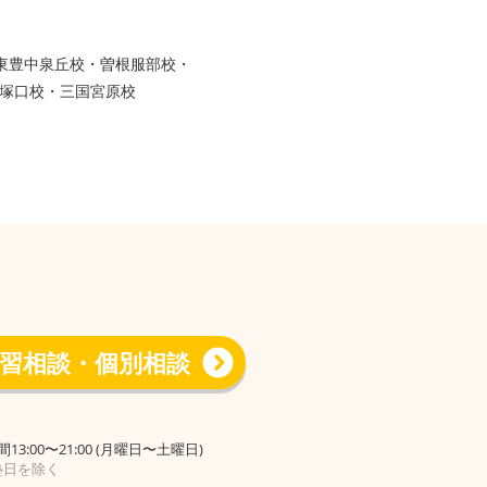
・東豊中泉丘校・曽根服部校・
塚口校・三国宮原校
習相談・個別相談
13:00〜21:00 (月曜日〜土曜日)
塾日を除く