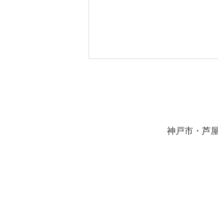
課題・実力テスト対策
8月に入り暑い日が続いています
が、夏休みもあと3週間ほどとな
りました。 イールートの生徒の
​神戸市・芦
皆さんは、夏期講習で１学期の総
復習や苦手分野の克服、英語検定
などの資格試験合格など、それぞ
れの目標に向かって一生懸命取り
組んでいくれています。 当塾、
妙法寺駅前校では、夏休み明けに
ある２学期の課題・実力テストに
向けて、対策授業を実施中です。