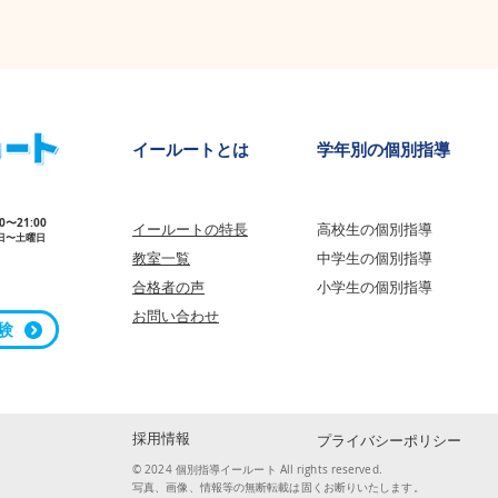
​イールートとは
学年別の個別指導
00〜21:00
イールートの特長
高校生の個別指導
日〜土曜日
教室一覧
中学生の個
別指導
合格者の声
小学生の個別指導
​お問い合わせ​
験
採用情報
プライバシーポリシー
© 2024 個別指導イールート All rights reserved.
写真、画像、情報等の無断転載は固くお断りいたします。