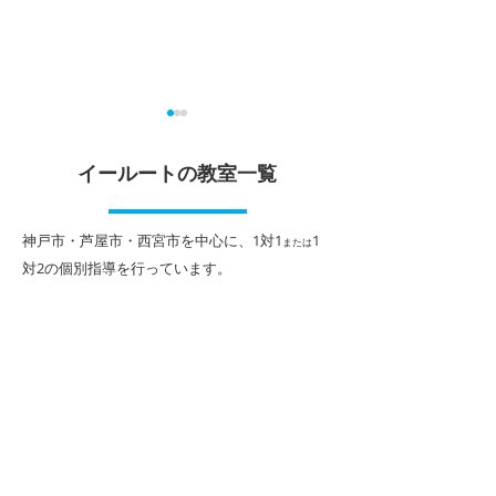
受験に強いイールートの
夏休みに向けて
夏期講習
イールートの教室一覧
３年生の皆さんの
動を引退し、いよ
個別指導イールート住吉駅前
「進路」と本気で
校では、1人1人の学力状況や
​神戸市・芦屋市・西宮市を中心に、1対1
1
または
が来ました。受験
目標に合わせて、個別カリキ
対2
の個別指導を行っています。
て、「志望校に届
ュラムを作成し、夏期講習も
不安を感じている
個別指導で行なっています。
もしれません。で
特に受験生には、個別講習に
休みにやるべきこ
加え、毎年好評の特別企画
一歩の積み重ねで
『高校入試対策特訓オンライ
制する者は受験を
ン講座』や、『大学入試対策
いう言葉通り、こ
特訓講座』もご用意。 これら
は大変重要です。
特別企画講座では、ふだんと
な単元や問題傾向
は異なる集団一斉方式によ