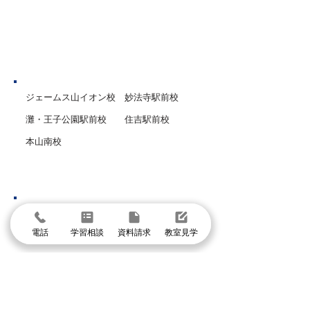
て、しっかりと対
り、受験生のモチベーション
計画的にコツコツ
をさらに引き上げ、より質の
めることが大切
高い個別学習へと繋げていき
神戸市
ます。
ジェームス山イオン校
妙法寺駅前校
灘・王子公園駅前校
住吉駅前校
本山南校
芦屋市
阪神芦屋駅前校
打出駅前校
電話
学習相談
資料請求
教室見学
西宮市
香櫨園駅前校
北夙川苦楽園校
甲子園口駅前校
西宮北口高木校