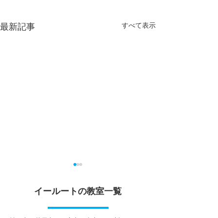
最新記事
すべて表示
夏休みに向けて
６月の過ごし方
イールートの教室一覧
３年生の皆さんの多くは部活
６月は雨が多くて
動を引退し、いよいよ自分の
い、部活が思うよ
「進路」と本気で向き合う夏
い……とガッカリ