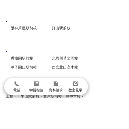
芦屋市
阪神芦屋駅前校
打出駅前校
西宮市
香櫨園駅前校
北夙川苦楽園校
甲子園口駅前校
西宮北口高木校
グループ校シグマ
電話
学習相談
資料請求
教室見学
​吹田本校・吹田SSTオアシスタウン校・阪急山
田校・千里山駅前校・豊津駅前校・豊中本校・
豊中緑丘校・東豊中泉丘校・曽根服部校・
緑地公園駅前校・箕面駅前校・箕面小野原校・
池田校・石橋校・千里丘校・茨木校・高槻校・
武庫之荘校・塚口校・三国宮原校