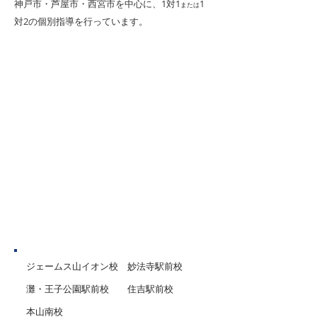
​神戸市・芦屋市・西宮市を中心に、1対1
1
または
が来ました。受験を前にし
あるかもしれませ
対2
の個別指導を行っています。
て、「志望校に届くかな」と
雨の日は『自分と
不安を感じている人もいるか
き合うチャンス』
もしれません。でも、この夏
たかった本を読む
休みにやるべきことは、一歩
向けて勉強の計画
一歩の積み重ねです。「夏を
友達と教室内でじ
制する者は受験を制する」と
てみる…… ６月だ
いう言葉通り、この夏の努力
きる充実した過ご
は大変重要です。自分の苦手
分で見つけてみま
な単元や問題傾向に合わせ
験生はいよいよ、
て、しっかりと対策をとり、
大成となる夏が目
計画的にコツコツと学習を進
ています。 部活
めることが大切
神戸市
ジェームス山イオン校
妙法寺駅前校
灘・王子公園駅前校
住吉駅前校
本山南校