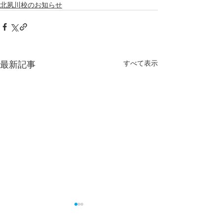
北夙川校のお知らせ
最新記事
すべて表示
夏休みのスタートが大切
2026年夏期講