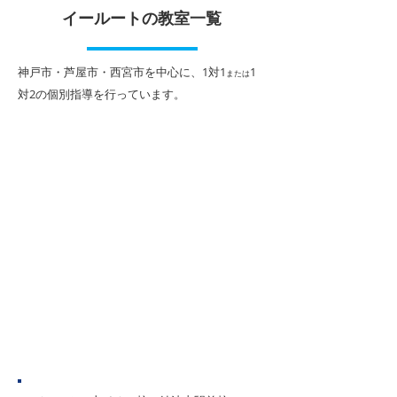
中！
イールートの教室一覧
各学校の終業式が終わり、い
よいよ夏休みが始まります。
期末テストが終わ
夏休みに旅行や課外活動の計
がやってきます。
​神戸市・芦屋市・西宮市を中心に、1対1
1
または
画など楽しみなことも多いと
の夏期講習は、１
対2
の個別指導を行っています。
思いますが、勉強も計画的に
１対２個別指導に
取り組み、長い休みをぜひ充
別カリキュラムで
実したものにしていただきた
１人１人に合わせ
いと思います。 今回は、夏休
ムで進めていきま
みがスタートする時期に特に
から１学期までの
意識してほしいポイントを一
や入試対策、英語
部ご紹介します。 １．規則正
試験対策など、１
しい生活を心がける 学校が休
性・学力・目標に
みだからといって夜ふかしを
講師陣が一丸とな
したり、寝坊をしたりという
サポートいたしま
ことのないよう、生活リズム
を
神戸市