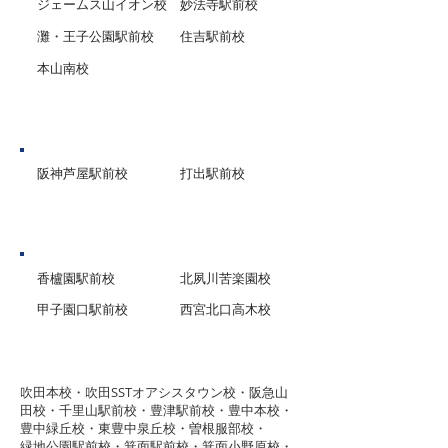
ジェームス山イオン校
妙法寺駅前校
灘・王子公園駅前校
住吉駅前校
本山南校
芦屋市
阪神芦屋駅前校
打出駅前校
西宮市
香櫨園駅前校
北夙川苦楽園校
甲子園口駅前校
西宮北口高木校
グループ校シグマ
​吹田本校・吹田SSTオアシスタウン校・阪急山
田校・千里山駅前校・豊津駅前校・豊中本校・
豊中緑丘校・東豊中泉丘校・曽根服部校・
緑地公園駅前校・箕面駅前校・箕面小野原校・