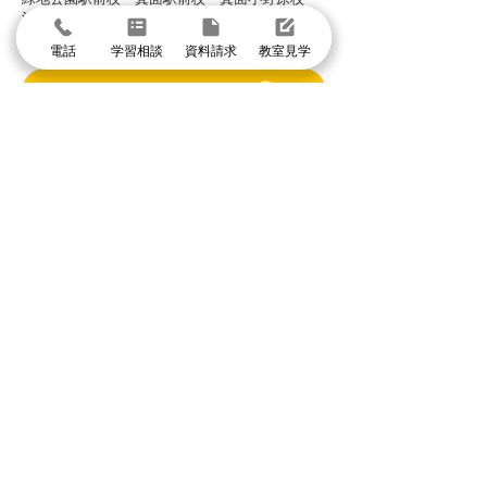
池田校・石橋校・千里丘校・茨木校・高槻校・
武庫之荘校・塚口校・三国宮原校
電話
学習相談
資料請求
教室見学
体験授業に申し込む
まずは個別指導イールートの教室見学
＼1分で入力して問い合わせ／
体験授業・教室見学
資料請求
学習相談・個別相談
お気軽に電話でお問い合わせください
078-854-1110