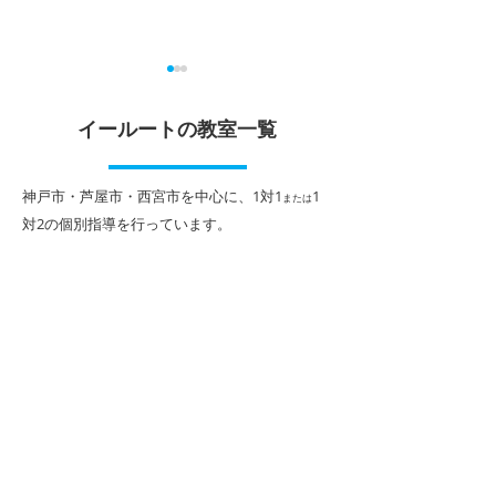
漢検（日本漢字能力検
定期テスト対策
定）2026年度第1回 受検
付中！
イールートの教室一覧
申込受付中
個別指導イールートは、漢検
個別指導イールー
の準会場です。 ※漢検は、公
中学・高校の中間
​神戸市・芦屋市・西宮市を中心に、1対1
1
または
益財団法人日本漢字能力検定
ト等に合わせた、
対2
の個別指導を行っています。
協会が実施する漢字検定試験
は１対２完全個別
です。 【第1回実施日時】6
定期テスト対策講
月27日(土) 12:00~13:00 【申
を受付中です！ 
込締切】5月27日(水) ※10級
ストの出題傾向、
～2級を受検できます。（準1
科目・単元等に応
級・1級は公開会場のみとな
座（90分授業×2
ります。）
込いただけます。