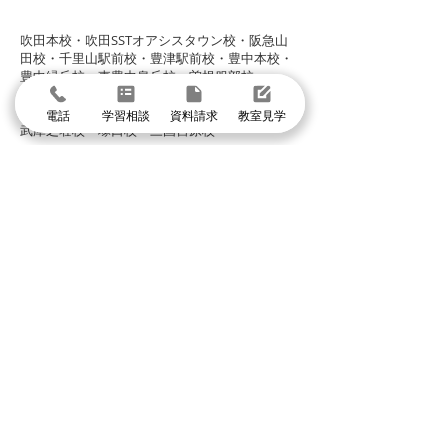
グループ校シグマ
​吹田本校・吹田SSTオアシスタウン校・阪急山
田校・千里山駅前校・豊津駅前校・豊中本校・
豊中緑丘校・東豊中泉丘校・曽根服部校・
緑地公園駅前校・箕面駅前校・箕面小野原校・
池田校・石橋校・千里丘校・茨木校・高槻校・
電話
学習相談
資料請求
教室見学
武庫之荘校・塚口校・三国宮原校
体験授業に申し込む
まずは個別指導イールートの教室見学
＼1分で入力して問い合わせ／
体験授業・教室見学
資料請求
学習相談・個別相談