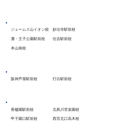
神戸市
ジェームス山イオン校
妙法寺駅前校
灘・王子公園駅前校
住吉駅前校
本山南校
芦屋市
阪神芦屋駅前校
打出駅前校
西宮市
香櫨園駅前校
北夙川苦楽園校
甲子園口駅前校
西宮北口高木校