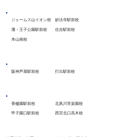
神戸市
ジェームス山イオン校
妙法寺駅前校
灘・王子公園駅前校
住吉駅前校
本山南校
芦屋市
阪神芦屋駅前校
打出駅前校
西宮市
香櫨園駅前校
北夙川苦楽園校
甲子園口駅前校
西宮北口高木校
グループ校シグマ