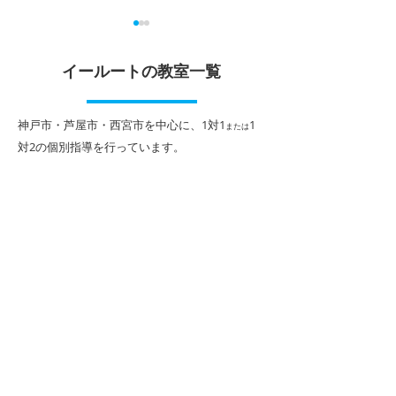
夏休みに向けて
６月の過ごし方
イールートの教室一覧
３年生の皆さんの多くは部活
６月は雨が多くて
動を引退し、いよいよ自分の
い、部活が思うよ
「進路」と本気で向き合う夏
い……とガッカリ
​神戸市・芦屋市・西宮市を中心に、1対1
1
または
が来ました。受験を前にし
あるかもしれませ
対2
の個別指導を行っています。
て、「志望校に届くかな」と
雨の日は『自分と
不安を感じている人もいるか
き合うチャンス』
もしれません。でも、この夏
たかった本を読む
休みにやるべきことは、一歩
向けて勉強の計画
一歩の積み重ねです。「夏を
友達と教室内でじ
制する者は受験を制する」と
てみる…… ６月だ
いう言葉通り、この夏の努力
きる充実した過ご
は大変重要です。自分の苦手
分で見つけてみま
な単元や問題傾向に合わせ
験生はいよいよ、
て、しっかりと対策をとり、
大成となる夏が目
計画的にコツコツと学習を進
ています。 部活
めることが大切