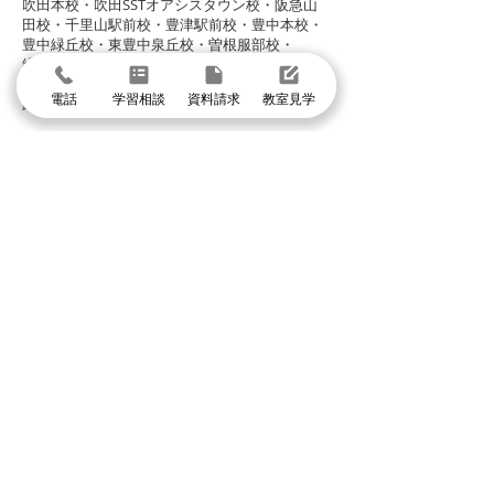
​吹田本校・吹田SSTオアシスタウン校・阪急山
田校・千里山駅前校・豊津駅前校・豊中本校・
豊中緑丘校・東豊中泉丘校・曽根服部校・
緑地公園駅前校・箕面駅前校・箕面小野原校・
池田校・石橋校・千里丘校・茨木校・高槻校・
電話
学習相談
資料請求
教室見学
武庫之荘校・塚口校・三国宮原校
体験授業に申し込む
まずは個別指導イールートの教室見学
＼1分で入力して問い合わせ／
体験授業・教室見学
資料請求
学習相談・個別相談