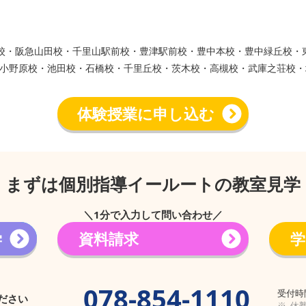
ウン校・阪急山田校・千里山駅前校・豊津駅前校・豊中本校・豊中緑丘校
小野原校・池田校・石橋校・千里丘校・茨木校・高槻校・武庫之荘校・
体験授業に申し込む
まずは個別指導イールートの教室見学
＼1分で入力して問い合わせ／
学
資料請求
学
→
078-854-1110
受付時間
ださい
※ 休