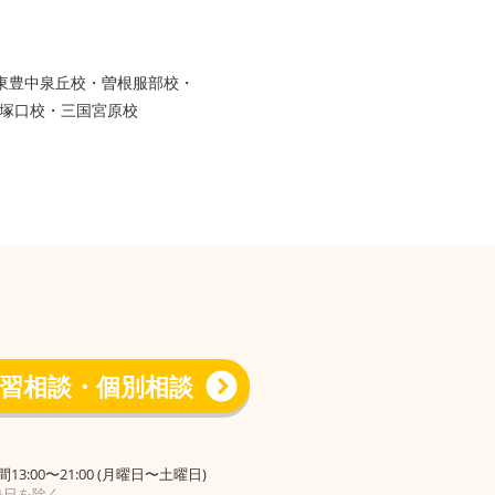
・東豊中泉丘校・曽根服部校・
塚口校・三国宮原校
習相談・個別相談
13:00〜21:00 (月曜日〜土曜日)
塾日を除く