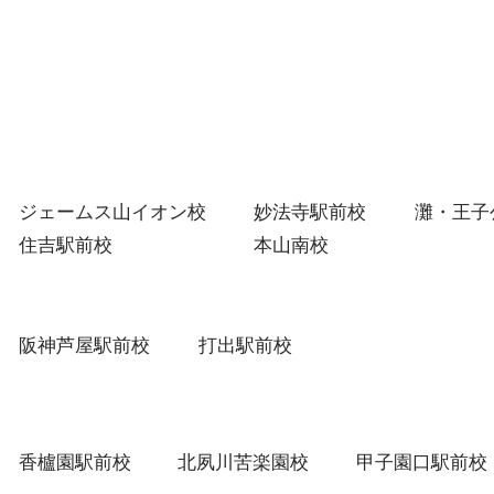
年生
も、しっかりと将来の進路を見据
せん
えて、オープンキャンパス参加
ふま
や、資格取得など、今こそ自分に
う個
とって必要な行動計画について考
えてほしいと思
ジェームス山イオン校
妙法寺駅前校
灘・王子
住吉駅前校
本山南校
阪神芦屋駅前校
打出駅前校
香櫨園駅前校
北夙川苦楽園校
甲子園口駅前校