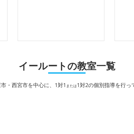
志望校合格に向かって、夏の
高校
計画を立てましょう
イールートの教室一覧
当塾
の皆
月が替われば、いよいよ夏休みが
間中
目前です。 期末テストが終わっ
屋市・西宮市を中心に、1対1
1対2
の個別指導を行っ
のテ
た生徒さんから、順次、しっかり
または
定に
とテストの振り返りを行ない、こ
見据
の夏に何をどのように取り組むの
て、
か、時間的なことを含めて学習計
す。
画を立てることが大切です。 ま
テス
た、受験生はもちろんのこと、高
いに
校１年生・高校２年生の皆さん