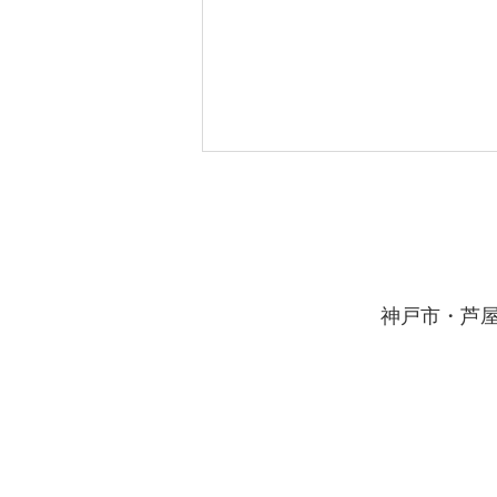
夏のラストスパート
8月7日の立秋は、暦の上では秋
の気配が立ち始める日と言われま
す。 まだまだ残暑厳しい毎日が
​神戸市・芦
続きそうですが、夏休みの終わり
が近づいていると感じている生徒
さんも多いのではないでしょう
か。 お盆明けからは、当塾、西
宮北口高木教室においても、夏の
ラストスパートをかけていきま
す。 それぞれの夏の目標をしっ