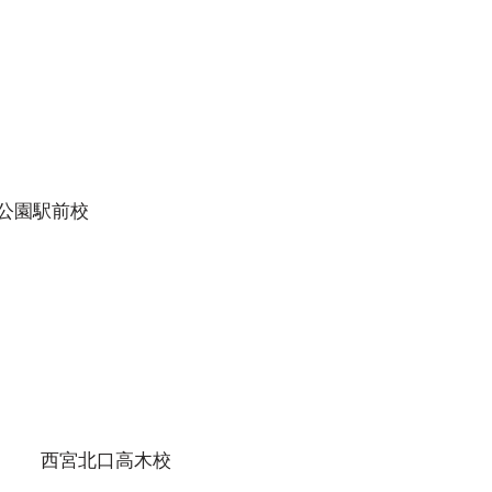
の方が苦戦しがちかもしれま
が、当塾では、出題傾向等を
え、点数をしっかり取れるよ
別に指導
公園駅前校
西宮北口高木校