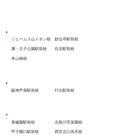
評定の対象となるため、コツ
コツと長期に渡り努力を積み
重ねた生徒さんが大学受験で
神戸市
早期合格
ジェームス山イオン校
妙法寺駅前校
灘・王子公園駅前校
住吉駅前校
本山南校
芦屋市
阪神芦屋駅前校
打出駅前校
西宮市
香櫨園駅前校
北夙川苦楽園校
甲子園口駅前校
西宮北口高木校