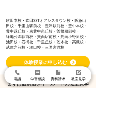
グループ校シグマ
​吹田本校・吹田SSTオアシスタウン校・阪急山
田校・千里山駅前校・豊津駅前校・豊中本校・
豊中緑丘校・東豊中泉丘校・曽根服部校・
緑地公園駅前校・箕面駅前校・箕面小野原校・
池田校・石橋校・千里丘校・茨木校・高槻校・
武庫之荘校・塚口校・三国宮原校
体験授業に申し込む
電話
学習相談
資料請求
教室見学
まずは個別指導イールートの教室見学
＼1分で入力して問い合わせ／
体験授業・教室見学
資料請求