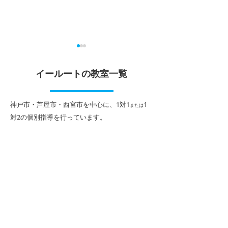
大学受験に向けて評定ア
5教科総合コー
ップ
イールートの教室一覧
当塾、本山南教室
高校を志望する中
本山南教室の高校生は、現
に、5教科総合コ
在、中間テスト期間中で、皆
​神戸市・芦屋市・西宮市を中心に、1対1
1
または
しています。 積
さんよく頑張ってくれている
対2
の個別指導を行っています。
である英語・数学
ところです。 この定期テスト
導で学習し、理科
の結果が学期ごとの成績（評
語は巡回個別指導
定）に繋がるわけですが、大
めます。 週3日で
学受験において、指定校推薦
ーズナブルに対策
はもとより、総合型選抜、学
は、毎年、公立志
校推薦型選抜など、多くの受
んに人気です。 
験方法で評定の重要性は言う
話またはWEBで
までもありません。 特に高校
くださいませ。
では1年生の最初の成績から