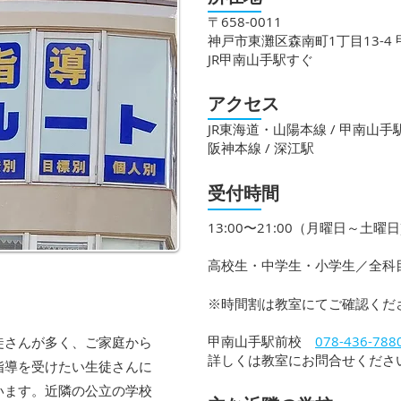
〒658-0011
神戸市東灘区森南町1丁目13-4
JR甲南山手駅すぐ
アクセス
JR東海道・山陽本線 / 甲南山手
阪神本線 / 深江駅
受付時間
13:00〜21:00（月曜日～土曜
高校生・中学生・小学生／全科
​※時間割は教室にてご確認くだ
甲南山手駅
前校​
078-436-788
徒さんが多く、ご家庭から
​​詳しくは教室にお問合せくださ
指導を受けたい生徒さんに
います。近隣の公立の学校