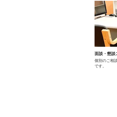
面談・懇談
個別のご相
です。