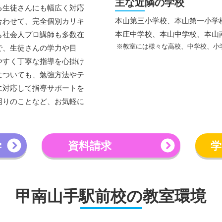
主な近隣の学校
る生徒さんにも幅広く対応
本山第三小学校、本山第一小学
合わせて、完全個別カリキ
本庄中学校、本山中学校、本山
も社会人プロ講師も多数在
※教室には様々な高校、中学校、小
で、生徒さんの学力や目
やすく丁寧な指導を心掛け
についても、勉強方法やテ
に対応して指導サポートを
困りのことなど、お気軽に
学
資料請求
学
甲南山手駅前校の教室環境