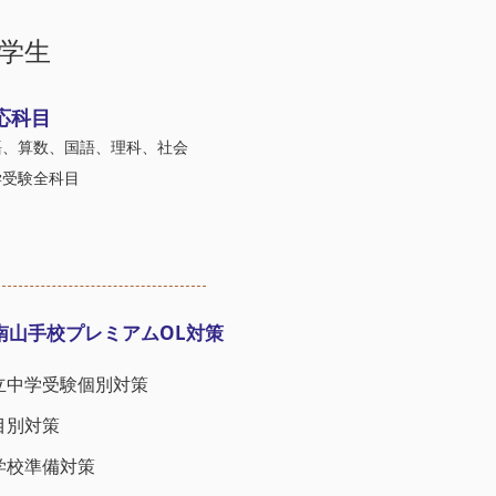
学生
応科目
語、算数、国語、理科、社会
学受験全科目
南山手校プレミアムOL対策
立中学受験個別対策
目別対策​
学校準備対策