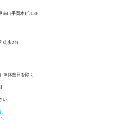
 甲南山手岡本ビル3F
駅 徒歩2分
日) ※休塾日を除く
目
さい。
0
い。