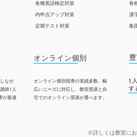
各種英語検定対策
各
​内申点アップ対策
漢
​​定期テスト対策
集
​
オンライン個別
しなが
オンライン個別指導の実績多数。
​幅
1
す
講師1人
広いニーズに対応し、教室受講と自
導が最適
宅でのオンライン受講が選べます。
※詳しくは教室にお