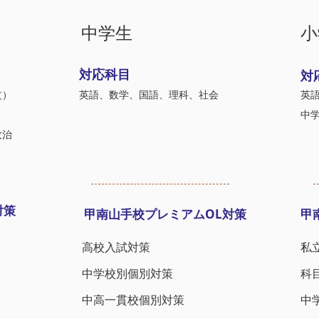
中学生
小
対応科目
対
文）
英語、数学、国語、理科、社会
英
）
​中
政治
対策
甲南山手校プレミアムOL対策
甲
高校入試対策​
私
中学校別個別対策
科
中高一貫校個別対策
中