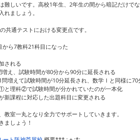
は難しいです。高校1年生、2年生の間から暗記だけで
入れましょう。
課程の共通テストにおける変更点です。
目から7教科21科目になった
加される
問増え、試験時間が80分から90分に延長される
1問増えて試験時間が10分延長され、数学Ⅰと同様に70
①と理科②で試験時間が分かれていたのが一本化
が新課程に対応した出題科目に変更される
、教室一丸となり全力でサポートしていきます。
きましょう！
ルート阪神芦屋校
 概要***.:.+.:*: