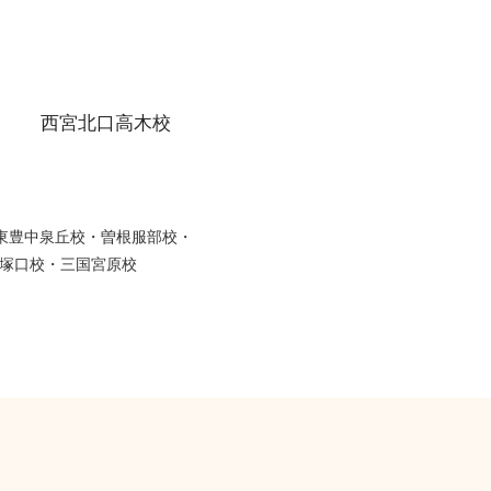
西宮北口高木校
・東豊中泉丘校・曽根服部校・
塚口校・三国宮原校