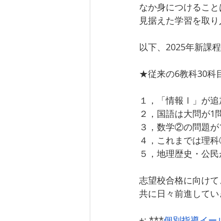
なか身につけること
見据えた学習を取り
以下、2025年新
★従来の6教科30科
１，「情報Ⅰ」が追
２，
国語は大問が1
３，数学②の問題が
４，これまでは理科
５，地理歴史・公民
志望校合格に向けて
共に日々前進してい
+:.***
個別指導イー