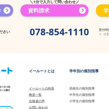
＼1分で入力して問い合わせ／
学
資料請求
学
→
078-854-1110
受付時間
ださい
※ 休
​イールートとは
学年別の個別指導
00〜21:00
イールートの特長
高校生の個別指導
日〜土曜日
教室一覧
中学生の個
別指導
合格者の声
小学生の個別指導
​お問い合わせ​