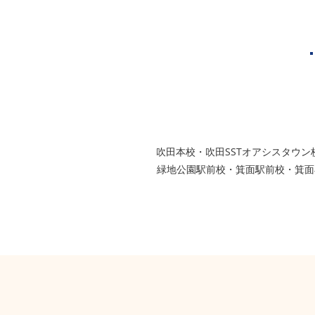
芦屋市
西宮市
グループ校シグマ
​吹田本校・吹田SSTオアシスタ
緑地公園駅前校・箕面駅前校・箕面