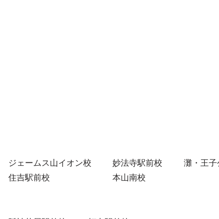
1学
勝負の夏がスタート！１人１
人に合わせた「イールートの
夏期講習」
ジェームス山イオン校
妙法寺駅前校
灘・王子
住吉駅前校
本山南校