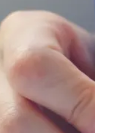
が終了して一息ついたのも束の間、6月中旬〜末に
かけて「期末テスト」が始まります。 期末テスト
では、主要5教科に加えて実技科目の試験も実施さ
れます。 実技科目の点数は、兵庫県の公立高校入
試において非常に大きなウェイトを占めていて、
とても大切です。 各中学校のテスト傾向を見る
と、実技科目は「教科書・プリント・学校のワー
ク」から出題されていることが多いです。 つま
り、「いかに実技のテスト勉強に時間を割ける
か」が勝負の分かれ目となります。そのために
は、主要5教科の提出課題を、中間テストの時より
もさらに早めに仕上げておく必要があります。 そ
うは言っても、「主要5教科の対策だけで手一
杯…」という方も多いのではないでしょうか。その
ようなお悩みがあれば、ぜひ教室に来てくださ
い。計画から一緒に立てていきましょう！