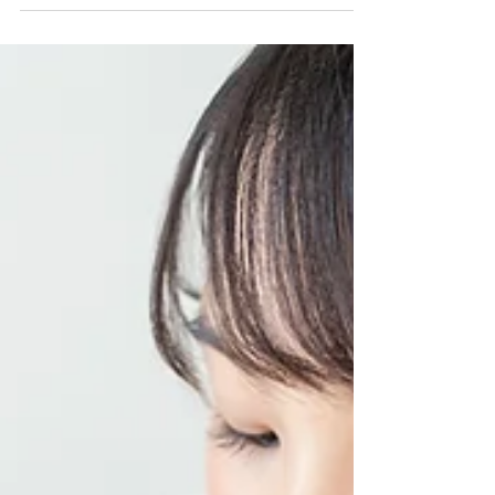
が35℃を超え、地域によっては「酷暑日」を記録
するなど、まさに命に関わるような猛暑が続いて
おります。 体調にはくれぐれもお気をつけいただ
き、元気に夏休みをお過ごしください。 夏休みは
イベントが多く、近隣の小学校でも夏祭りが開催
されたり、8月1日には芦屋サマーカーニバルが予
定されていたりと楽しみもいっぱいですね。 個別
指導イールート「夏期講習 入試対策特訓講座」の
お知らせ イールートでは受験生を対象にした夏期
講習の特別講座を実施します！ ◆7月31日(金)、8
月1日(土) 高校入試対策特訓講座 ◆8月7日(金)、8
月8日(土) 大学入試対策特訓講座