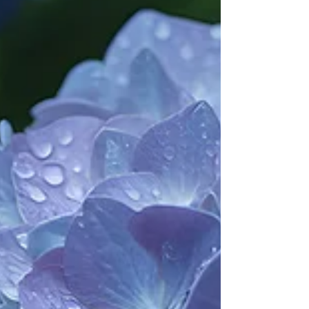
授業スケジュールも個別に作成するため、学校の
補習や部活動、習い事との両立も十分に可能で
す。 「勉強を頑張りたいけれど、予定が立てづら
くて…」とお悩みの方も、ぜひ一度教室へご相談に
お越しください。 忙しいあなただからこそ、最も
効率よく勉強できるよう、一緒にスケジュールを
組んでいきましょう！ イールートは、一歩を踏み
出すあなたを全力で応援・サポートいたします。