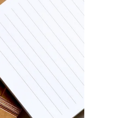
して、2学期に繋がるようにしていきましょう。 今
回は、返却されたテストの中から、生徒さんの成
果を一部ご紹介させていただきます！ テストで間
違えた問題はきっちりと見直し、次回へと繋げて
いきましょう。 今回「思うような結果にならなか
った」、「勉強の仕方から見直したい」、「夏の
計画を一緒に立ててほしい」そんなお悩みやご希
望がございましたら、ぜひお気軽に教室へご相談
にお越しください。 イールートでは随時個別相談
会を実施しております。 いよいよ夏期講習が本格
的に始まります。 さらに勢いを増して、この夏を
一緒に頑張っていきましょう！