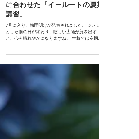
7月9日
芦屋校のお知らせ
勝負の夏がスタート！１人１人
に合わせた「イールートの夏期
講習」
7月に入り、梅雨明けが発表されました。 ジメジメ
とした雨の日が終わり、眩しい太陽が顔を出す
と、心も晴れやかになりますね。 学校では定期テ
ストが終了し、三者懇談が始まる時期となりまし
た。 1学期の振り返りや、2学期に向けた夏の過ご
し方についてお話があるかと思います。 当塾で
は、7月1日から夏期講習が本格的にスタートして
います。 特に受験生にとって、この夏休みは極め
て重要な期間です。 個別指導のイールートでは、
１人１人の苦手分野や対策すべき単元を明確にす
るため、個別カリキュラム表を作成しています。
一律の回数設定ではなく、志望校や現在の学習状
況に応じて最適な受講回数を決定します。 また、