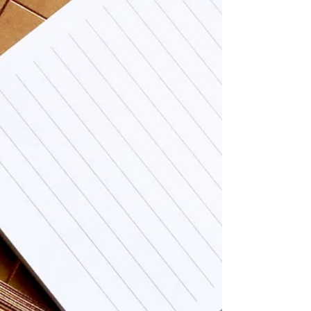
2027年度の芦屋国際中等教育学校の受験に向け
て、お問い合わせが増えてまいりました。 芦屋校
では、1人1人の個性に合わせ、きめ細やかな作
文・面接対策をご用意しております。芦屋国際中
等教育学校の入試に関して、ご質問等ございまし
たら、どうぞご遠慮なくご相談ください。 ◆文化
祭（一般公開）のお知らせ 6月13日(土) 9:00～
14:30に、芦屋国際中等教育学校の文化祭が開催さ
れます。 この日は一般公開日となりますので、学
校の雰囲気を肌で感じる絶好のチャンスです。ぜ
ひ足をお運びください！ ◆合格者体験談のご紹介
今年度の入試で合格した塾生の体験談を一部ご紹
介させていただきます。 これから受験をご検討さ
れている生徒・保護者様のご参考になれば幸いで
す。