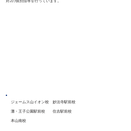
対2
の個別指導を行っています。
いかもしれません
格的に暑くなってきました。
怠感は、いつもよ
消耗が激しい季節ですから、
かな？というぐら
しっかり休憩を取るようにし
分をとることで、
てくださいね。 さて、今年も
和できることがあ
夏期講習が始まっておりま
で、おすすめです
す。 一学期の間に見えた課題
末テストが終わっ
克服のための復習をしたり、
まで一旦目標が薄
受験を見据えた実践演習をし
期ですが、今こそ
たりと、一人一人の目標に向
を入れられるタイ
けて、みなさん集中して勉強
す。 期末テスト
に取り組んでくれています。
をは
神戸市
ジェームス山イオン校
妙法寺駅前校
灘・王子公園駅前校
住吉駅前校
本山南校