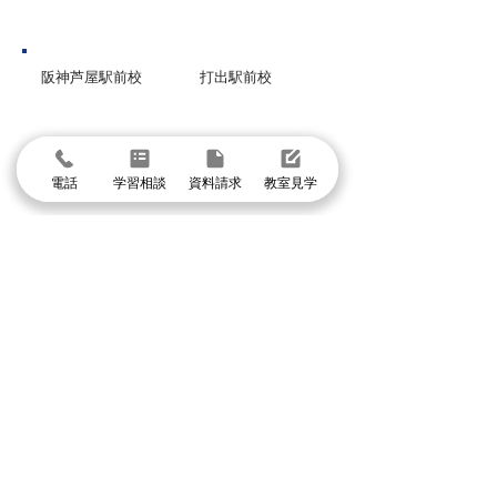
芦屋市
阪神芦屋駅前校
打出駅前校
西宮市
電話
学習相談
資料請求
教室見学
香櫨園駅前校
北夙川苦楽園校
甲子園口駅前校
西宮北口高木校
グループ校シグマ
​吹田本校・吹田SSTオアシスタウン校・阪急山
田校・千里山駅前校・豊津駅前校・豊中本校・
豊中緑丘校・東豊中泉丘校・曽根服部校・
緑地公園駅前校・箕面駅前校・箕面小野原校・
池田校・石橋校・千里丘校・茨木校・高槻校・
武庫之荘校・塚口校・三国宮原校
体験授業に申し込む