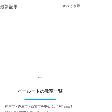
最新記事
すべて表示
夏期講習、本格スター
夏休みまでどう
ト！
イールートの教室一覧
こんにちは！ 個
ート香櫨園駅前校
こんにちは！ 個別指導イール
迫る今日この頃、
ート香櫨園駅前校です。 梅雨
​神戸市・芦屋市・西宮市を中心に、1対1
1
または
で体調を崩されて
明けも発表され、いよいよ本