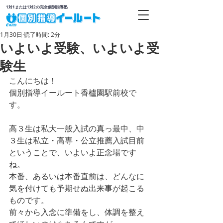
1対1または1対2の完全個別指導塾
1月30日
読了時間: 2分
いよいよ受験、いよいよ受
験生
こんにちは！
個別指導イールート香櫨園駅前校で
す。
高３生は私大一般入試の真っ最中、中
３生は私立・高専・公立推薦入試目前
ということで、いよいよ正念場です
ね。
本番、あるいは本番直前は、どんなに
気を付けても予期せぬ出来事が起こる
ものです。
前々から入念に準備をし、体調を整え