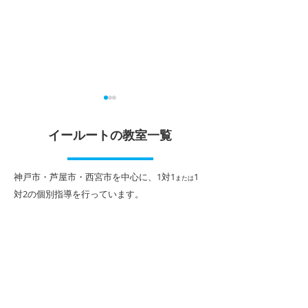
夏休みの宿題を活用しよ
夏期講習、本格
う
ト！
イールートの教室一覧
こんにちは！ 個別指導イール
こんにちは！ 個
ート香櫨園駅前校です。 みな
ート香櫨園駅前校
​神戸市・芦屋市・西宮市を中心に、1対1
1
または
さん、夏休みの宿題の計画は
明けも発表され、
対2
の個別指導を行っています。
もう立てましたか？ 近年は宿
格的に暑くなって
題量が減少傾向にあり、早め
消耗が激しい季節
に終わらせやすくなっていま
しっかり休憩を取
すので、皆さん喜んでおられ
てくださいね。 
るかもしれません。 ですが、
夏期講習が始まっ
だからこそ、夏休み期間の勉
す。 一学期の間
強量が不足してしまいがちで
克服のための復習