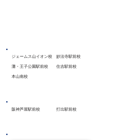
す。 そのため、夏休みの宿題
受験を見据えた実
を「終わらせる」だけでな
たりと、一人一人
く、「活用する」ことをお勧
けて、みなさん集
めします。 一度目に解いたと
に取り組んでくれ
きに分からなかった・間違え
神戸市
ジェームス山イオン校
妙法寺駅前校
灘・王子公園駅前校
住吉駅前校
本山南校
芦屋市
阪神芦屋駅前校
打出駅前校
西宮市