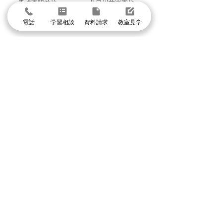
香櫨園駅前校
北夙川苦楽園校
甲子園口駅前校
西宮北口高木校
電話
学習相談
資料請求
教室見学
グループ校シグマ
​吹田本校・吹田SSTオアシスタウン校・阪急山
田校・千里山駅前校・豊津駅前校・豊中本校・
豊中緑丘校・東豊中泉丘校・曽根服部校・
緑地公園駅前校・箕面駅前校・箕面小野原校・
池田校・石橋校・千里丘校・茨木校・高槻校・
武庫之荘校・塚口校・三国宮原校
体験授業に申し込む
まずは個別指導イールートの教室見学
＼1分で入力して問い合わせ／
体験授業・教室見学