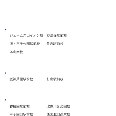
神戸市
ジェームス山イオン校
妙法寺駅前校
灘・王子公園駅前校
住吉駅前校
本山南校
芦屋市
阪神芦屋駅前校
打出駅前校
西宮市
香櫨園駅前校
北夙川苦楽園校
甲子園口駅前校
西宮北口高木校