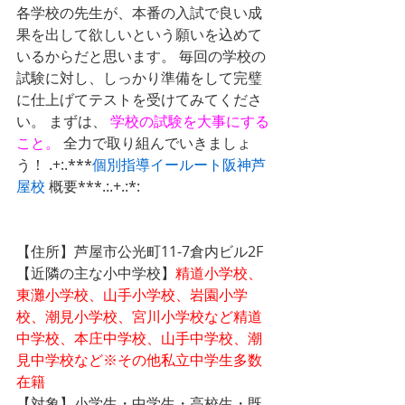
各学校の先生が、本番の入試で良い成
果を出して欲しいという願いを込めて
いるからだと思います。 毎回の学校の
試験に対し、しっかり準備をして完璧
に仕上げてテストを受けてみてくださ
い。 まずは、 
学校の試験を大事にする
こと。
 全力で取り組んでいきましょ
う！ .+:.***
個別指導イールート
阪神芦
屋校
 概要***.:.+.:*:
【住所】芦屋市公光町11-7倉内ビル2F
【近隣の主な小中学校】
精道小学校、
東灘小学校、山手小学校、岩園小学
校、潮見小学校、宮川小学校など精道
中学校、本庄中学校、山手中学校、潮
見中学校など※その他私立中学生多数
在籍
【対象】小学生・中学生・高校生・既