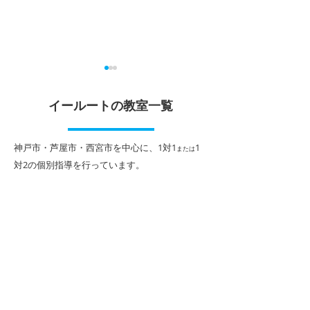
イールートの教室一覧
​神戸市・芦屋市・西宮市を中心に、1対1
1
または
対2
の個別指導を行っています。
勝負の夏がスタート！１
1学期期末テス
人１人に合わせた「イー
表！
ルートの夏期講習」