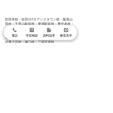
グループ校シグマ
​吹田本校・吹田SSTオアシスタウン校・阪急山
田校・千里山駅前校・豊津駅前校・豊中本校・
豊中緑丘校・東豊中泉丘校・曽根服部校・
緑地公園駅前校・箕面駅前校・箕面小野原校・
電話
学習相談
資料請求
教室見学
池田校・石橋校・千里丘校・茨木校・高槻校・
武庫之荘校・塚口校・三国宮原校
体験授業に申し込む
まずは個別指導イールートの教室見学
＼1分で入力して問い合わせ／
体験授業・教室見学
資料請求