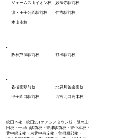
ジェームス山イオン校
妙法寺駅前校
灘・王子公園駅前校
住吉駅前校
本山南校
芦屋市
阪神芦屋駅前校
打出駅前校
西宮市
香櫨園駅前校
北夙川苦楽園校
甲子園口駅前校
西宮北口高木校
グループ校シグマ
​吹田本校・吹田SSTオアシスタウン校・阪急山
田校・千里山駅前校・豊津駅前校・豊中本校・
豊中緑丘校・東豊中泉丘校・曽根服部校・