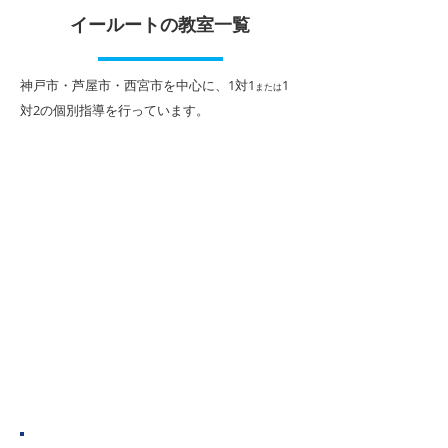
イールートの教室一覧
​神戸市・芦屋市・西宮市を中心に、1対1
1
または
対2
の個別指導を行っています。
勝負の夏がスタート！１
1学期期末テス
人１人に合わせた「イー
表！
ルートの夏期講習」
神戸市