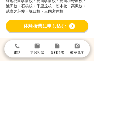
緑地公園駅前校・箕面駅前校・箕面小野原校・
池田校・石橋校・千里丘校・茨木校・高槻校・
武庫之荘校・塚口校・三国宮原校
体験授業に申し込む
まずは個別指導イールートの教室見学
電話
学習相談
資料請求
教室見学
＼1分で入力して問い合わせ／
体験授業・教室見学
資料請求
学習相談・個別相談
お気軽に電話でお問い合わせください
078-854-1110