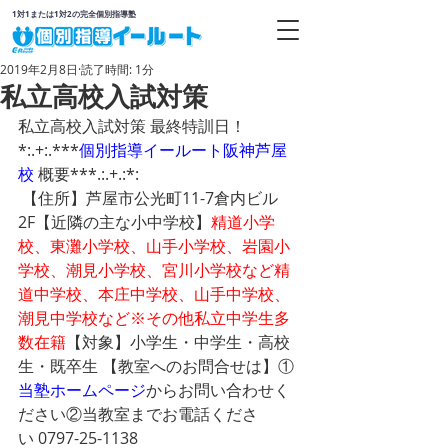
1対1または1対2の完全個別指導塾
2019年2月8日
読了時間: 1分
私立高校入試対策
私立高校入試対策 最終特訓日！ 
*:.+:.***
個別指導イールート
阪神芦屋
校
 概要***.:.+.:*: 
 【住所】芦屋市公光町11-7倉内ビル
2F【近隣の主な小中学校】
精道小学
校、東灘小学校、山手小学校、岩園小
学校、潮見小学校、宮川小学校など精
道中学校、本庄中学校、山手中学校、
潮見中学校など※その他私立中学生多
数在籍
【対象】小学生・中学生・高校
生・既卒生 【教室へのお問合せは】①
当塾ホームページ
からお問い合わせく
ださい②当教室までお電話くださ
い 0797-25-1138