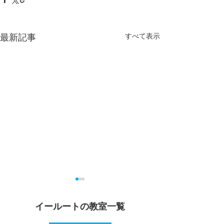
最新記事
すべて表示
2026年夏期講習申込受付
定期テスト対策
中！
イールートの教室一覧
６月は中学校や高
テストが始まって
期末テストが終わると夏休み