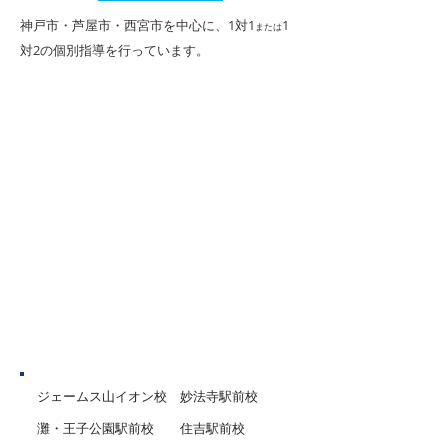
スト対策は生徒さ
がやってきます。 北夙川教室
​神戸市・芦屋市・西宮市を中心に、1対1
1
または
学力状況に合わせ
の夏期講習は、１対１または
対2
の個別指導を行っています。
すが、次の3点は
１対２個別指導による完全個
お話することが多
別カリキュラムで、生徒さん
内容です。 ①学
１人１人に合わせたプログラ
「3回」繰り返す 
ムで進めていきます。 前学年
テスト期間開始の
から１学期までの弱点の強化
には終わらせて自
や入試対策、英語などの検定
見つけます。 2回
試験対策など、１人１人の個
えた問題だけを解
性・学力・目標に合わせて、
す。 3回目は、テ
講師陣が一丸となって指導・
「もう絶対に間違
サポートいたします。
態まで仕上げます
神戸市
ジェームス山イオン校
妙法寺駅前校
灘・王子公園駅前校
住吉駅前校