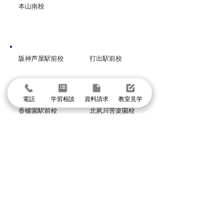
本山南校
芦屋市
阪神芦屋駅前校
打出駅前校
西宮市
電話
学習相談
資料請求
教室見学
香櫨園駅前校
北夙川苦楽園校
甲子園口駅前校
西宮北口高木校
グループ校シグマ
​吹田本校・吹田SSTオアシスタウン校・阪急山
田校・千里山駅前校・豊津駅前校・豊中本校・
豊中緑丘校・東豊中泉丘校・曽根服部校・
緑地公園駅前校・箕面駅前校・箕面小野原校・
池田校・石橋校・千里丘校・茨木校・高槻校・
武庫之荘校・塚口校・三国宮原校