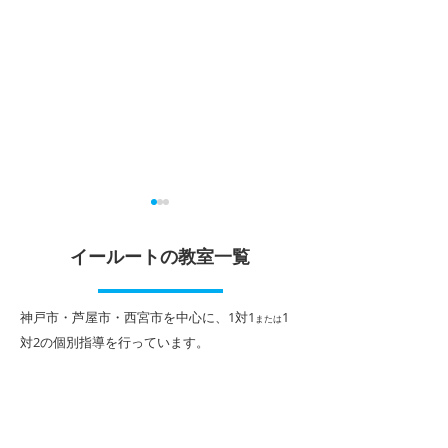
夏休みのスタートが大切
2026年夏期講
中！
イールートの教室一覧
各学校の終業式が終わり、い
よいよ夏休みが始まります。
期末テストが終わ
夏休みに旅行や課外活動の計
がやってきます。
​神戸市・芦屋市・西宮市を中心に、1対1
1
または
画など楽しみなことも多いと
の夏期講習は、１
対2
の個別指導を行っています。
思いますが、勉強も計画的に
１対２個別指導に
取り組み、長い休みをぜひ充
別カリキュラムで
実したものにしていただきた
１人１人に合わせ
いと思います。 今回は、夏休
ムで進めていきま