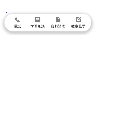
西宮市
香櫨園駅前校
北夙川苦楽園校
電話
学習相談
資料請求
教室見学
甲子園口駅前校
西宮北口高木校
グループ校シグマ
​吹田本校・吹田SSTオアシスタウン校・阪急山
田校・千里山駅前校・豊津駅前校・豊中本校・
豊中緑丘校・東豊中泉丘校・曽根服部校・
緑地公園駅前校・箕面駅前校・箕面小野原校・
池田校・石橋校・千里丘校・茨木校・高槻校・
武庫之荘校・塚口校・三国宮原校
体験授業に申し込む
まずは個別指導イールートの教室見学
＼1分で入力して問い合わせ／