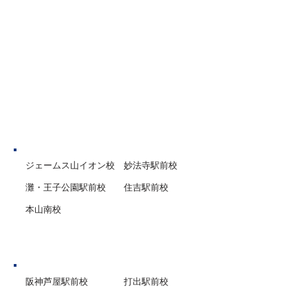
みがスタートする時期に特に
から１学期までの
意識してほしいポイントを一
や入試対策、英語
部ご紹介します。 １．規則正
試験対策など、１
しい生活を心がける 学校が休
性・学力・目標に
みだからといって夜ふかしを
講師陣が一丸とな
したり、寝坊をしたりという
サポートいたしま
ことのないよう、生活リズム
を
神戸市
ジェームス山イオン校
妙法寺駅前校
灘・王子公園駅前校
住吉駅前校
本山南校
芦屋市
阪神芦屋駅前校
打出駅前校