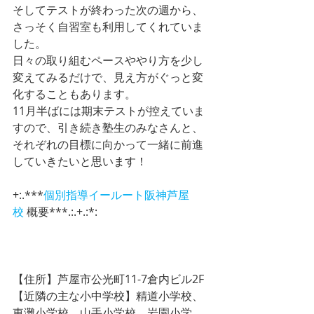
そしてテストが終わった次の週から、
さっそく自習室も利用してくれていま
した。
日々の取り組むペースややり方を少し
変えてみるだけで、見え方がぐっと変
化することもあります。
11月半ばには期末テストが控えていま
すので、引き続き塾生のみなさんと、
それぞれの目標に向かって一緒に前進
していきたいと思います！
+:.***
個別指導イールート
阪神芦屋
校
 概要***.:.+.:*:
【住所】芦屋市公光町11-7倉内ビル2F
【近隣の主な小中学校】精道小学校、
東灘小学校、山手小学校、岩園小学