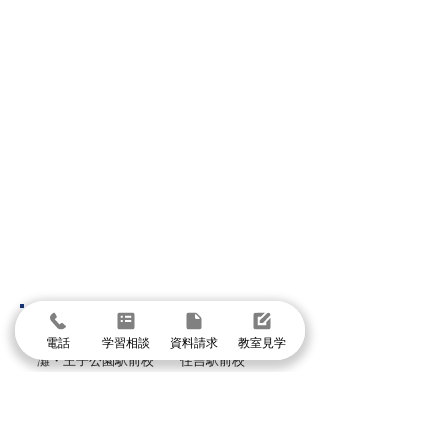
勝負の夏がスタート！１
1学期期末テス
人１人に合わせた「イー
表！
ルートの夏期講習」
神戸市
ジェームス山イオン校
妙法寺駅前校
電話
学習相談
資料請求
教室見学
灘・王子公園駅前校
住吉駅前校
本山南校