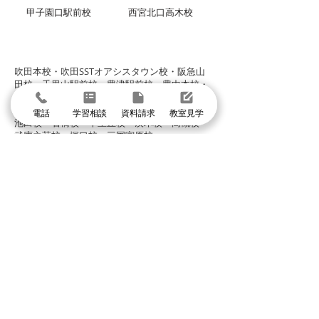
甲子園口駅前校
西宮北口高木校
グループ校シグマ
​吹田本校・吹田SSTオアシスタウン校・阪急山
田校・千里山駅前校・豊津駅前校・豊中本校・
豊中緑丘校・東豊中泉丘校・曽根服部校・
緑地公園駅前校・箕面駅前校・箕面小野原校・
電話
学習相談
資料請求
教室見学
池田校・石橋校・千里丘校・茨木校・高槻校・
武庫之荘校・塚口校・三国宮原校
体験授業に申し込む
まずは個別指導イールートの教室見学
＼1分で入力して問い合わせ／
体験授業・教室見学
資料請求