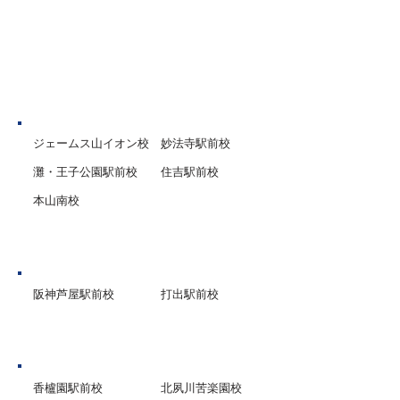
では1年生の最初
評定の対象となる
コツと長期に渡り
重ねた生徒さんが
神戸市
早期合格
ジェームス山イオン校
妙法寺駅前校
灘・王子公園駅前校
住吉駅前校
本山南校
芦屋市
阪神芦屋駅前校
打出駅前校
西宮市
香櫨園駅前校
北夙川苦楽園校