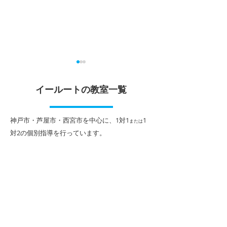
夏期講習受付中！
大学受験に向け
ップ
イールートの教室一覧
当塾、本山南教室では、現在
１対１・１対２個別授業によ
本山南教室の高校
る夏期講習のお申込を受付中
在、中間テスト期
​神戸市・芦屋市・西宮市を中心に、1対1
1
または
です。 受験対策・苦手克服・
さんよく頑張って
対2
の個別指導を行っています。
今までの復習・２学期の予習
ところです。 こ
など、ご要望に応じて一人一
の結果が学期ごと
人最適なカリキュラムを作成
定）に繋がるわけ
して実施してきます。 長い夏
学受験において、
を計画に過ごし、２学期以降
はもとより、総合
の成績アップに繋げていきま
校推薦型選抜など
しょう。
験方法で評定の重
までもありません