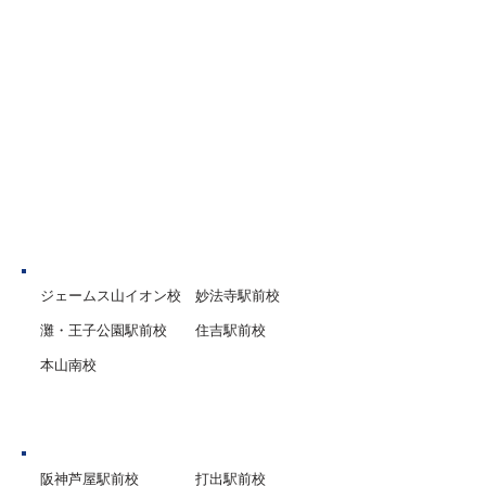
して実施してきます。 長い夏
学受験において、
を計画に過ごし、２学期以降
はもとより、総合
の成績アップに繋げていきま
校推薦型選抜など
しょう。
験方法で評定の重
までもありません
では1年生の最初
評定の対象となる
コツと長期に渡り
重ねた生徒さんが
神戸市
早期合格
ジェームス山イオン校
妙法寺駅前校
灘・王子公園駅前校
住吉駅前校
本山南校
芦屋市
阪神芦屋駅前校
打出駅前校