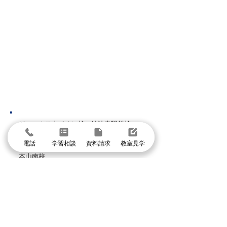
方、あるいは期待していた評
いかなかったな…
定が届かず、今後の対策に頭
そ、お子様がご自
を悩ませている方もいらっし
の取り組み方や学
ゃるかもしれません。 「今の
冷静に向き合うタ
ままではいけないと分かって
のです。 テスト
はいるけれど、この夏をどう
る「結果」であり
過ごせばいいのか……」
はその中身です。
神戸市
ジェームス山イオン校
妙法寺駅前校
灘・王子公園駅前校
住吉駅前校
電話
学習相談
資料請求
教室見学
本山南校
芦屋市
阪神芦屋駅前校
打出駅前校