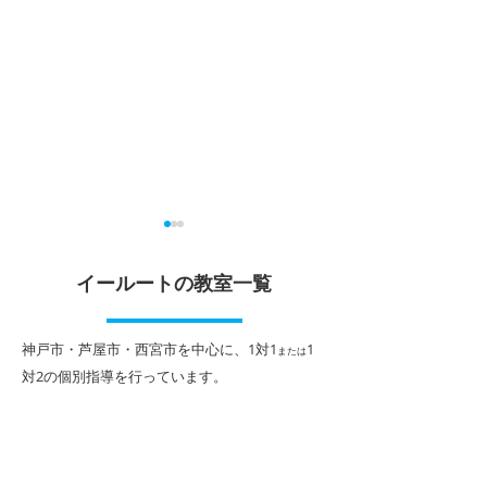
夏休みは やっぱり 短い
期末テストに向
イールートの教室一覧
こんにちは！ 個別指導イール
こんにちは！ 個
ート阪神打出駅前校です。 7
ート打出駅前校で
月に入り、徐々に夏を感じる
スト、お疲れ様で
​神戸市・芦屋市・西宮市を中心に、1対1
1
または
場面が多くなってきました。
が返ってきて、喜
対2
の個別指導を行っています。
これで、蝉が鳴くようになれ
子様もいれば、思
ば完璧です。 学校では三者懇
数が取れず悔しい
談の時期を迎えました。先生
いるお子様もいら
から温かい言葉をかけられた
もしれません。 