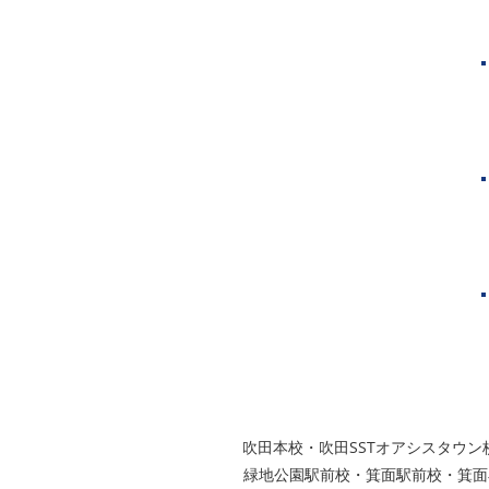
神戸市
芦屋市
西宮市
グループ校シグマ
​吹田本校・吹田SSTオアシスタ
緑地公園駅前校・箕面駅前校・箕面