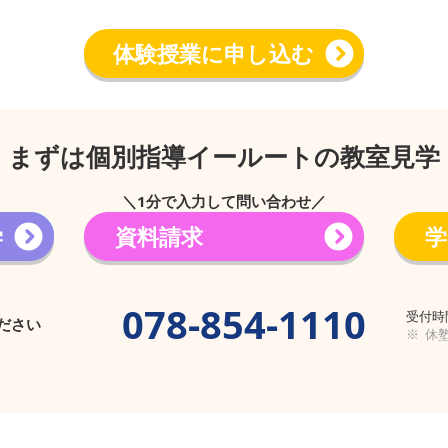
体験授業に申し込む
まずは個別指導イールートの教室見学
＼1分で入力して問い合わせ／
学
資料請求
学
→
078-854-1110
受付時間
ださい
※ 休