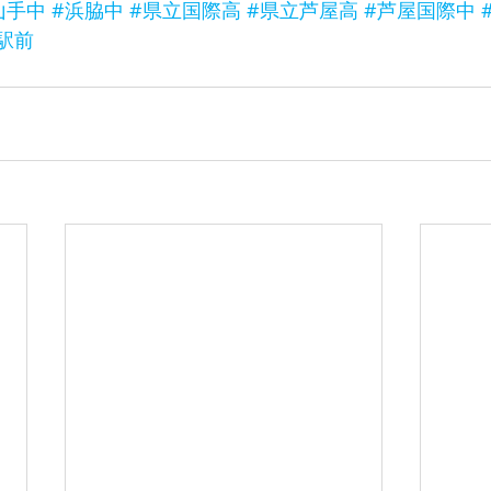
山手中
#浜脇中
#県立国際高
#県立芦屋高
#芦屋国際中
駅前