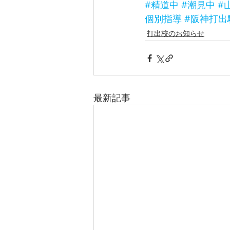
#精道中
#潮見中
#
個別指導
#阪神打出
打出校のお知らせ
最新記事