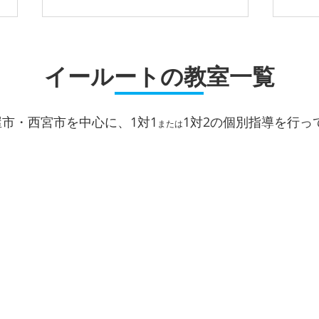
夏休みは やっぱり 短い
期末
イールートの教室一覧
こんにちは！ 個別指導イールー
こん
ト阪神打出駅前校です。 7月に入
ト打
り、徐々に夏を感じる場面が多く
ト、
屋市・西宮市を中心に、1対1
1対2
の個別指導を行っ
なってきました。 これで、蝉が
って
または
鳴くようになれば完璧です。 学
れば
校では三者懇談の時期を迎えまし
しい
た。先生から温かい言葉をかけら
っし
れた方、あるいは期待していた評
『上
定が届かず、今後の対策に頭を悩
きこ
ませている方もいらっしゃるかも
の取
しれません。 「今のままではい
に向
けないと分かってはいるけれど、
テス
この夏をどう過ごせばいいの
あり
か……」
当塾