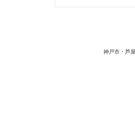
8月の学習計画
こんにちは！ 個別指導イールー
ト打出駅前校です。 8月に入り、
夏休みの終わりが少しずつ近づい
​神戸市・芦
てまいりました。 この時期にな
りますと、ご入塾相談の場で、次
のようなご相談を受けることがあ
ります。 「計画していた通りに
勉強が進まなかった…」 「やる
気はあったのに、うまく集中でき
ないまま日が過ぎてしまった…」
もし今、同じような焦りや落ち込
みを感じているとしても、まだ諦
める必要は一切ありません。 夏
休みの