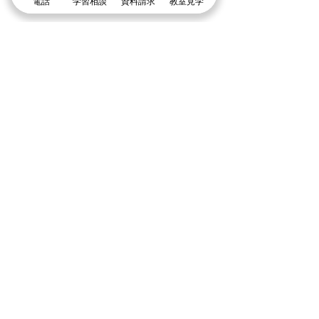
電話
学習相談
資料請求
教室見学
グループ校シグマ
​吹田本校・吹田SSTオアシスタウン校・阪急山
田校・千里山駅前校・豊津駅前校・豊中本校・
豊中緑丘校・東豊中泉丘校・曽根服部校・
緑地公園駅前校・箕面駅前校・箕面小野原校・
池田校・石橋校・千里丘校・茨木校・高槻校・
武庫之荘校・塚口校・三国宮原校
体験授業に申し込む
まずは個別指導イールートの教室見学
＼1分で入力して問い合わせ／
体験授業・教室見学
資料請求