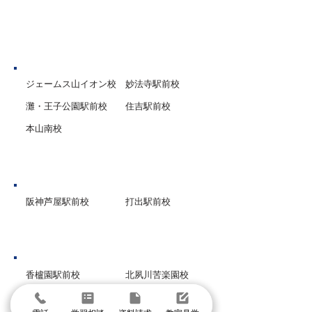
はいるけれど、この夏をどう
る「結果」であり
過ごせばいいのか……」
はその中身です。
神戸市
ジェームス山イオン校
妙法寺駅前校
灘・王子公園駅前校
住吉駅前校
本山南校
芦屋市
阪神芦屋駅前校
打出駅前校
西宮市
香櫨園駅前校
北夙川苦楽園校
甲子園口駅前校
西宮北口高木校