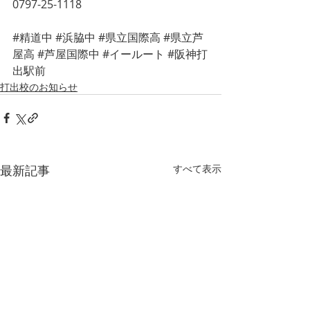
0797-25-1118
#精道中
#浜脇中
#県立国際高
#県立芦
屋高
#芦屋国際中
#イールート
#阪神打
出駅前
打出校のお知らせ
最新記事
すべて表示