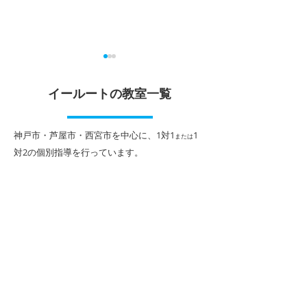
夏休みは やっぱり 短い
期末テストに向
イールートの教室一覧
こんにちは！ 個別指導イール
こんにちは！ 個
ート阪神打出駅前校です。 7
ート打出駅前校で
月に入り、徐々に夏を感じる
スト、お疲れ様で
​神戸市・芦屋市・西宮市を中心に、1対1
1
または
場面が多くなってきました。
が返ってきて、喜
対2
の個別指導を行っています。
これで、蝉が鳴くようになれ
子様もいれば、思
ば完璧です。 学校では三者懇
数が取れず悔しい
談の時期を迎えました。先生
いるお子様もいら
から温かい言葉をかけられた
もしれません。 
方、あるいは期待していた評
いかなかったな…
定が届かず、今後の対策に頭
そ、お子様がご自
を悩ませている方もいらっし
の取り組み方や学
ゃるかもしれません。 「今の
冷静に向き合うタ
ままではいけないと分かって
のです。 テスト