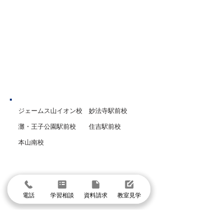
には終わらせて自
や入試対策、英語などの検定
見つけます。 2回
試験対策など、１人１人の個
えた問題だけを解
性・学力・目標に合わせて、
す。 3回目は、テ
講師陣が一丸となって指導・
「もう絶対に間違
サポートいたします。
態まで仕上げます
神戸市
ジェームス山イオン校
妙法寺駅前校
灘・王子公園駅前校
住吉駅前校
本山南校
芦屋市
阪神芦屋駅前校
打出駅前校
電話
学習相談
資料請求
教室見学