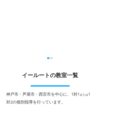
2026年夏期講習申込受付
定期テスト対策
中！
イールートの教室一覧
６月は中学校や高
テストが始まって
期末テストが終わると夏休み
スト対策は生徒さ
がやってきます。 北夙川教室
​神戸市・芦屋市・西宮市を中心に、1対1
1
または
学力状況に合わせ
の夏期講習は、１対１または
対2
の個別指導を行っています。
すが、次の3点は
１対２個別指導による完全個
お話することが多
別カリキュラムで、生徒さん
内容です。 ①学
１人１人に合わせたプログラ
「3回」繰り返す 
ムで進めていきます。 前学年
テスト期間開始の
から１学期までの弱点の強化