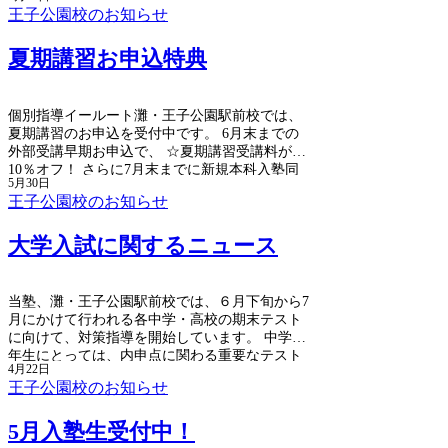
準備から、出願・受験までの大まかな流れとな
王子公園校のお知らせ
ります。 出願等に係る全ての手続（出願、出願
内容の登録や訂正、受験票の取得、成績の閲覧
夏期講習お申込特典
等）は、大学入学共通テスト出願サイト（共通
テスト出願サイト）のマイページで行います。
個別指導イールート灘・王子公園駅前校では、
夏期講習のお申込を受付中です。 6月末までの
外部受講早期お申込で、 ☆夏期講習受講料が
10％オフ！ さらに7月末までに新規本科入塾同
5月30日
時お申込で、 ☆夏期講習90分（1対2）授業×4回
王子公園校のお知らせ
無料！ この他、 ☆入塾金無料！ ☆夏期テキス
ト無料進呈！（規定内） ☆ご紹介入塾特典や兄
大学入試に関するニュース
弟姉妹入塾特典！ などもございます！
当塾、灘・王子公園駅前校では、６月下旬から7
月にかけて行われる各中学・高校の期末テスト
に向けて、対策指導を開始しています。 中学３
年生にとっては、内申点に関わる重要なテスト
4月22日
であり、高校生にとっても各種推薦入試を見据
王子公園校のお知らせ
えて、評定に繋がる大事なテストとなります。
今週は、大学入試における重要なニュースがあ
5月入塾生受付中！
りました。 総合型選抜や学校推薦型選抜などの
いわゆる年内入試において、2027年度入試から