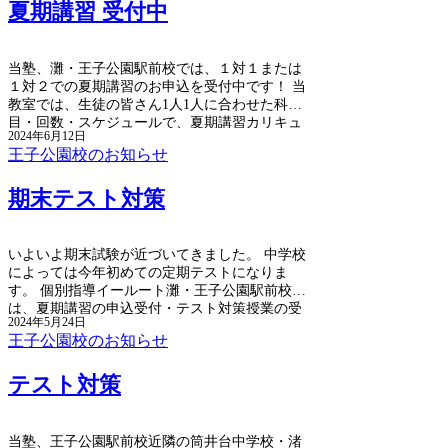
夏期講習 受付中
当塾、灘・王子公園駅前校では、１対１または
１対２での夏期講習のお申込を受付中です！ 当
教室では、生徒の皆さん1人1人に合わせた科
目・回数・スケジュールで、夏期講習カリキュ
2024年6月12日
ラムを作成。 親しみやすく熱心な講師陣が丁寧
王子公園校のお知らせ
に指導・サポートいたします。
期末テスト対策
いよいよ期末試験が近づいてきました。 中学校
によっては今年初めての定期テストになりま
す。 個別指導イールート灘・王子公園駅前校で
は、夏期講習の申込受付・テスト対策授業の受
2024年5月24日
付を行っています。
王子公園校のお知らせ
テスト対策
当塾、王子公園駅前校近隣の筒井台中学校・渚