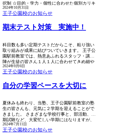
択制 ☆目的・学力・個性に合わせた個別カリキ
2024年10月31日
ュラム ☆スタートもスケジュールも個別にプラ
王子公園校のお知らせ
ンニング ☆各種受講特典もございます
期末テスト対策 実施中！
科目数も多い定期テストだからこそ、粘り強い
取り組みが成果に結びついていきます。 王子公
園駅前教室では、熱意あふれるスタッフ・講師
陣が生徒の皆さん１人１人に合わせてきめ細や
2024年9月6日
かにサポートいたします。 中学生・高校生の皆
王子公園校のお知らせ
さん、それぞれの目標に向かって、頑張りまし
ょう！
自分の学習ペースを大切に
夏休みも終わり、当塾、王子公園駅前教室の塾
生の皆さんも、元気に２学期を迎えることがで
きました。 さまざまな学校行事と、部活動、定
期試験など、大変忙しい学期にはなりますが、
2024年7月11日
だからこそ、自分のペースを大切に、学習をし
王子公園校のお知らせ
っかりと進めてほしいと思います。