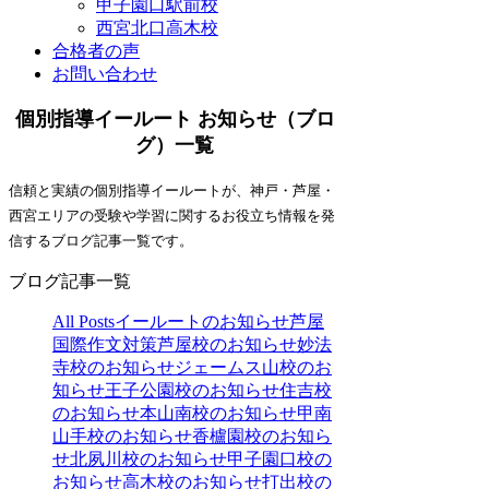
甲子園口駅前校
西宮北口高木校
合格者の声
お問い合わせ
個別指導イールート お知らせ（ブロ
グ）一覧
信頼と実績の個別指導イールートが、神戸・芦屋・
西宮エリアの受験や学習に関するお役立ち情報を発
信するブログ記事一覧です。
ブログ記事一覧
All Posts
イールートのお知らせ
芦屋
国際作文対策
芦屋校のお知らせ
妙法
寺校のお知らせ
ジェームス山校のお
知らせ
王子公園校のお知らせ
住吉校
のお知らせ
本山南校のお知らせ
甲南
山手校のお知らせ
香櫨園校のお知ら
せ
北夙川校のお知らせ
甲子園口校の
お知らせ
高木校のお知らせ
打出校の