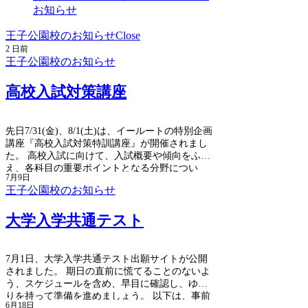
お知らせ
王子公園校のお知らせ
Close
2 日前
王子公園校のお知らせ
高校入試対策講座
先日7/31(金)、8/1(土)は、イールートの特別企画
講座『高校入試対策特訓講座』が開催されまし
た。 高校入試に向けて、入試概要や傾向をふま
え、各科目の重要ポイントとなる分野につい
7月9日
て、対面とオンラインによる授業が行われ、す
王子公園校のお知らせ
っかり受験生の顔になった中学3年生の皆さんが
真剣な面持ちで受講した2日間。 この夏休みの
大学入学共通テスト
大切さを心に刻んで、受講後もますます頑張る
姿が輝いています。 これまで理解があやふやだ
った科目や単元も、夏期講習で徹底して復習す
ることで、クリアになり、「やっと、本当の意
7月1日、大学入学共通テスト出願サイトが公開
味でわかった」という感覚を得た人も少なくな
されました。 期日の直前に慌てることのないよ
いのではないでしょうか。
う、スケジュールを含め、早目に確認し、ゆと
りを持って準備を進めましょう。 以下は、事前
6月18日