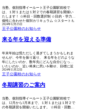
当塾、個別指導イールート王子公園駅前校で
は、１対１または１対２での春期講習を開催い
たします！ ☆科目・回数選択制 ☆目的・学力・
個性に合わせた個別カリキュラム ☆スタートも
2024年12月25日
スケジュールも個別にプランニング ☆各種受講
王子公園校のお知らせ
特典もございます
来る年を迎える準備
年末年始は慌ただしく過ぎてしまうかもしれま
せんが、今年を振り返り、 来る年をどのような
年にしたいのか、数年先にどんな自分になって
いたいのか、近い将来に思いを馳せ、目標に近
2024年11月22日
づくための歩みを進めていきましょう。
王子公園校のお知らせ
冬期講習のご案内
当塾、個別指導イールート王子公園駅前校で
は、12月から1月末まで、１対１または１対２で
の冬期講習を開催いたします。 ☆科目・回数選