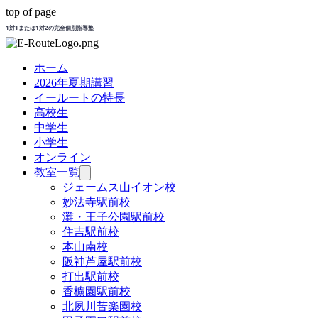
top of page
1対1または1対2の完全個別指導塾
ホーム
2026年夏期講習
イールートの特長
高校生
中学生
小学生
オンライン
教室一覧
ジェームス山イオン校
妙法寺駅前校
灘・王子公園駅前校
住吉駅前校
本山南校
阪神芦屋駅前校
打出駅前校
香櫨園駅前校
北夙川苦楽園校