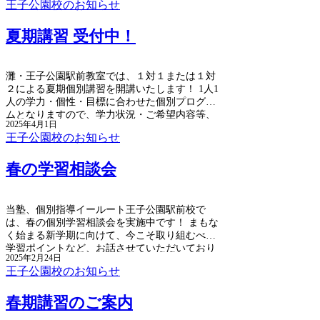
王子公園校のお知らせ
ラムにて指導させていただきます。 ご希望の方
はお早めに☆ 塾生の方はもちろんのこと、初め
夏期講習 受付中！
ての方もお気軽にお問い合わせください。 夏休
みも残りあと僅かです。 ラストスパート、一緒
に頑張りましょう！！
灘・王子公園駅前教室では、１対１または１対
２による夏期個別講習を開講いたします！ 1人1
人の学力・個性・目標に合わせた個別プログラ
ムとなりますので、学力状況・ご希望内容等、
2025年4月1日
事前に詳しくお伺いいたします。 中学受験・高
王子公園校のお知らせ
校受験・大学受験、すべてに実績多数のイール
ート講師陣が、生徒さんの状況に合わせて、き
春の学習相談会
め細やかに指導サポート！ 受験対策、学校定期
試験対策、苦手科目克服、資格試験対策などな
ど、お気軽にご相談ください。 ＼夏の学習応援
キャンペーン／ ☆６月中のお申込で、早期お申
当塾、個別指導イールート王子公園駅前校で
込特典あり（受講料10％オフ）！ ☆本科同時お
は、春の個別学習相談会を実施中です！ まもな
申込で、夏期講習４回無料！ ☆本科入塾で、入
く始まる新学期に向けて、今こそ取り組むべき
塾金無料！ ☆夏期テキスト無料進呈！ ☆ご紹介
学習ポイントなど、お話させていただいており
入塾特典あり！
2025年2月24日
ます。 １学期は勉強の習慣を徹底的につけまし
王子公園校のお知らせ
ょう。
春期講習のご案内