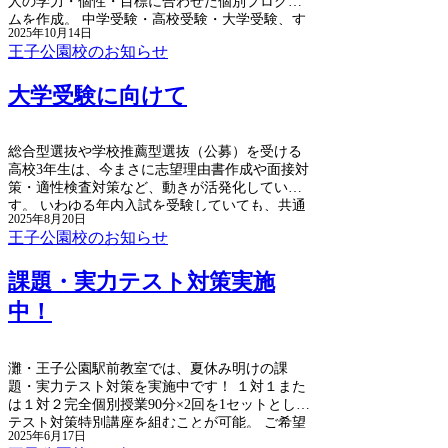
人の学力・個性・目標に合わせた個別プログラ
ムを作成。 中学受験・高校受験・大学受験、す
2025年10月14日
べてに実績多数のイールート講師陣が、生徒さ
王子公園校のお知らせ
んの状況に合わせて、きめ細やかに指導サポー
ト！ 受験対策、学校定期試験対策、苦手科目克
大学受験に向けて
服、資格試験対策などなど、お気軽にご相談く
ださい。
総合型選抜や学校推薦型選抜（公募）を受ける
高校3年生は、今まさに志望理由書作成や面接対
策・適性検査対策など、動きが活発化していま
す。 いわゆる年内入試を受験していても、共通
2025年8月20日
テストの準備もあり、傾向の異なる入試に向け
王子公園校のお知らせ
て、受験生は大変苦労しているところと思いま
す。 （現在、共通テストは、出願内容の確認・
課題・実力テスト対策実施
訂正期間です。確認は終えましたか？） 指定校
で早々と進路を決めていく同級生も多い中、第
中！
一志望が一般選抜である受験生にとっては、余
計な不安や焦りもあるかもしれませんが、最後
は、自分との闘いです。 ぜひ、自分が納得でき
る大学受験をやり遂げていただきたいと思いま
灘・王子公園駅前教室では、夏休み明けの課
す。
題・実力テスト対策を実施中です！ １対１また
は１対２完全個別授業90分×2回を1セットとし、
テスト対策特別講座を組むことが可能。 ご希望
2025年6月17日
の科目・内容を事前にお伺いし、個別カリキュ