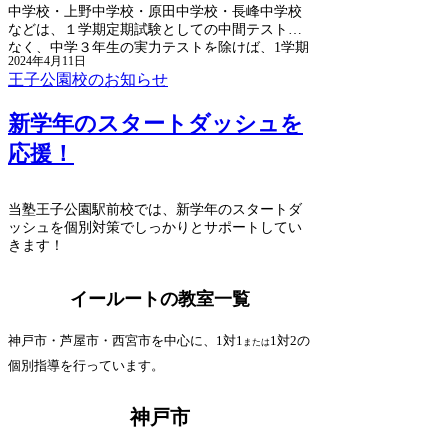
中学校・上野中学校・原田中学校・長峰中学校
などは、１学期定期試験としての中間テストが
なく、中学３年生の実力テストを除けば、1学期
2024年4月11日
の総まとめとして６月の末に期末テストがある
王子公園校のお知らせ
だけとなります。
新学年のスタートダッシュを
応援！
当塾王子公園駅前校では、新学年のスタートダ
ッシュを個別対策でしっかりとサポートしてい
きます！
イールートの教室一覧
​神戸市・芦屋市・西宮市を中心に、1対1
1対2
の
または
個別指導を行っています。
神戸市