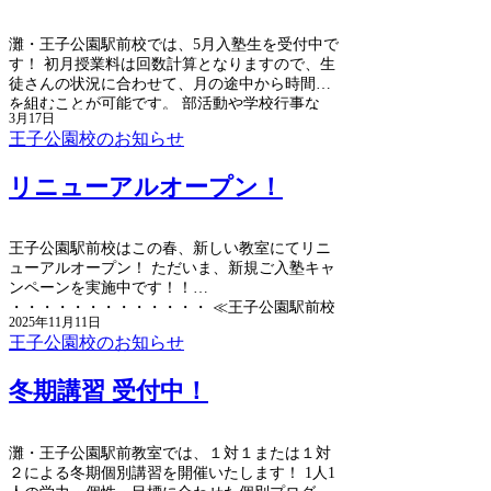
面接試験を義務化することが文部科学省から大
学へ通知されたというものです。 例外事例や、
灘・王子公園駅前校では、5月入塾生を受付中で
これまで面接試験を課しておらず導入が難しい
す！ 初月授業料は回数計算となりますので、生
区分については3年以内に導入するということも
徒さんの状況に合わせて、月の途中から時間割
ありますが、高校生の皆さんは勉強を進めなが
を組むことが可能です。 部活動や学校行事な
ら、こうした情報の収集をしていくことも必要
3月17日
ど、新しいことの連続で、忙しい毎日をお過ご
となっています。
王子公園校のお知らせ
しのことと思いますが、そうした中だからこ
そ、落ち着いた学習姿勢を保つことが大切で
リニューアルオープン！
す。 個別面談では、生徒さんの学力状況や目標
についてお聞きし、最適な学習計画や塾の利用
法について、ご提案させていただきます。
王子公園駅前校はこの春、新しい教室にてリニ
ューアルオープン！ ただいま、新規ご入塾キャ
ンペーンを実施中です！！
・・・・・・・・・・・・・ ≪王子公園駅前校
2025年11月11日
リニューアルキャンペーン！ご入塾特典≫ 🌸入
王子公園校のお知らせ
塾金無料 🌸春期講習90分×4回無料 🌸春期講習受
講料10％オフ（3月27日迄） この他にもご紹介
冬期講習 受付中！
入塾特典などございます♪
灘・王子公園駅前教室では、１対１または１対
２による冬期個別講習を開催いたします！ 1人1